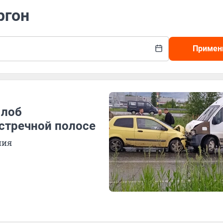
ргон
Примен
 лоб
встречной полосе
ния