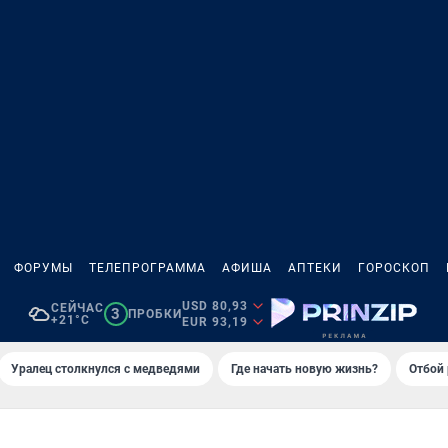
ФОРУМЫ
ТЕЛЕПРОГРАММА
АФИША
АПТЕКИ
ГОРОСКОП
USD 80,93
СЕЙЧАС
3
ПРОБКИ
+21°C
EUR 93,19
Уралец столкнулся с медведями
Где начать новую жизнь?
Отбой 