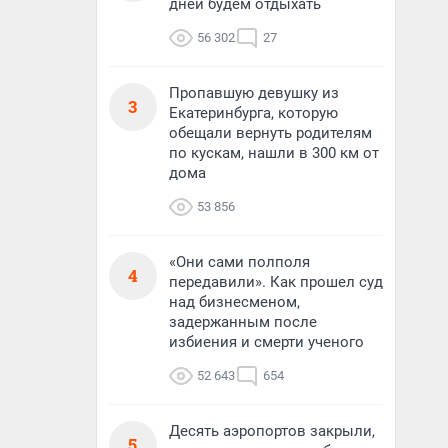
дней будем отдыхать
56 302
27
Пропавшую девушку из
3
Екатеринбурга, которую
обещали вернуть родителям
по кускам, нашли в 300 км от
дома
53 856
«Они сами полполя
4
передавили». Как прошел суд
над бизнесменом,
задержанным после
избиения и смерти ученого
52 643
654
Десять аэропортов закрыли,
5