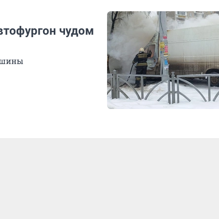
втофургон чудом
ашины