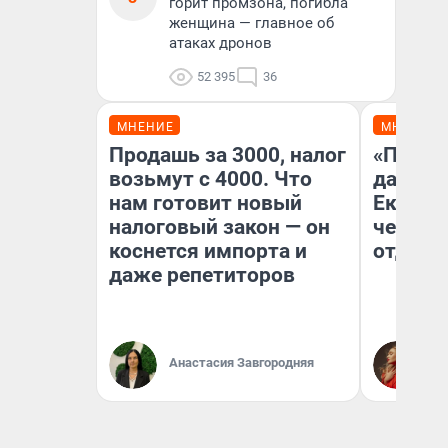
горит промзона, погибла
женщина — главное об
атаках дронов
52 395
36
МНЕНИЕ
МНЕНИЕ
Продашь за 3000, налог
«Про б
возьмут с 4000. Что
даже н
нам готовит новый
Екатер
налоговый закон — он
честно
коснется импорта и
отдыхе
даже репетиторов
Анастасия Завгородняя
Ол