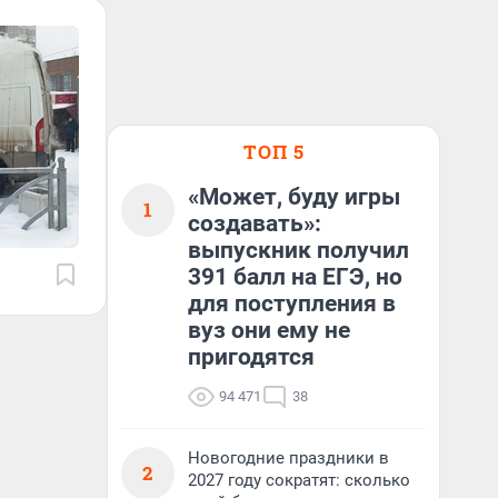
ТОП 5
«Может, буду игры
1
создавать»:
выпускник получил
391 балл на ЕГЭ, но
для поступления в
вуз они ему не
пригодятся
94 471
38
Новогодние праздники в
2
2027 году сократят: сколько