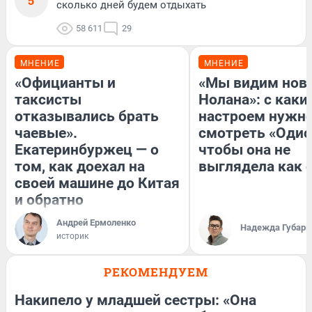
5
сколько дней будем отдыхать
58 611
29
МНЕНИЕ
МНЕНИЕ
«Официанты и
«Мы видим нов
таксисты
Нолана»: с каки
отказывались брать
настроем нужн
чаевые».
смотреть «Одис
Екатеринбуржец — о
чтобы она не
том, как доехал на
выглядела как 
своей машине до Китая
и обратно
Андрей Ермоленко
Надежда Губарь
историк
РЕКОМЕНДУЕМ
Накипело у младшей сестры: «Она