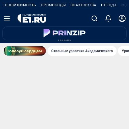
НЕДВИЖИМОСТЬ
ПРОМОКОДЫ
ЗНАКОМСТВА
ПОГОДА
ФО
Стильные уралочки Академического
Ура