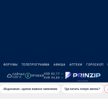
ФОРУМЫ
ТЕЛЕПРОГРАММА
АФИША
АПТЕКИ
ГОРОСКОП
USD 82,17
СЕЙЧАС
2
ПРОБКИ
+25°C
EUR 94,84
«Водоканал» сделал важное заявление
Где начать новую жизнь?