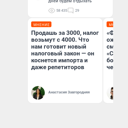
дней будем отдыхать
58 435
29
МНЕНИЕ
МНЕНИЕ
Продашь за 3000, налог
«Финал
возьмут с 4000. Что
ожидан
нам готовит новый
смотре
налоговый закон — он
«Стары
коснется импорта и
большо
даже репетиторов
честна
Анастасия Завгородняя
На