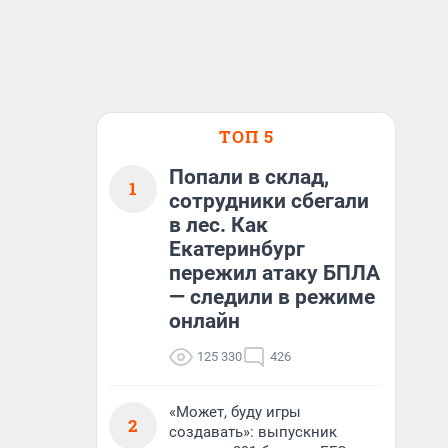
ТОП 5
Попали в склад,
1
сотрудники сбегали
в лес. Как
Екатеринбург
пережил атаку БПЛА
— следили в режиме
онлайн
125 330
426
«Может, буду игры
2
создавать»: выпускник