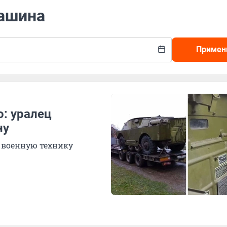
машина
Примен
о: уралец
ну
 военную технику