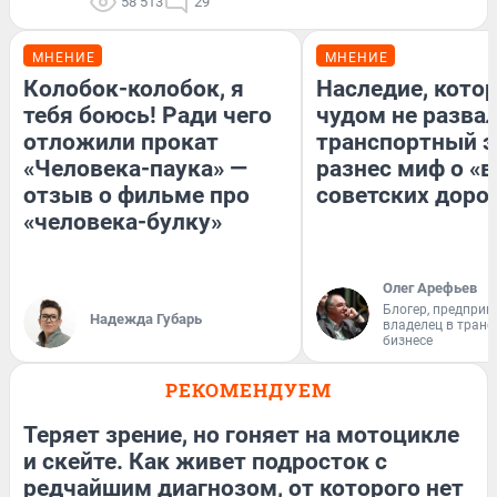
58 513
29
МНЕНИЕ
МНЕНИЕ
Колобок-колобок, я
Наследие, кото
тебя боюсь! Ради чего
чудом не разва
отложили прокат
транспортный э
«Человека-паука» —
разнес миф о «
отзыв о фильме про
советских доро
«человека-булку»
Олег Арефьев
Блогер, предприн
Надежда Губарь
владелец в тран
бизнесе
РЕКОМЕНДУЕМ
Теряет зрение, но гоняет на мотоцикле
и скейте. Как живет подросток с
редчайшим диагнозом, от которого нет