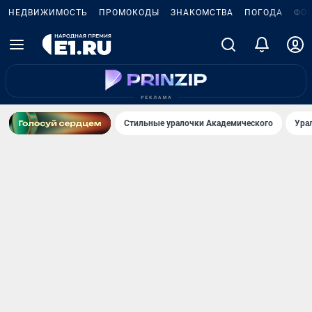
НЕДВИЖИМОСТЬ
ПРОМОКОДЫ
ЗНАКОМСТВА
ПОГОДА
ФО
Стильные уралочки Академического
Ура