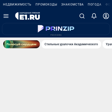
НЕДВИЖИМОСТЬ
ПРОМОКОДЫ
ЗНАКОМСТВА
ПОГОДА
ФО
Стильные уралочки Академического
Ура