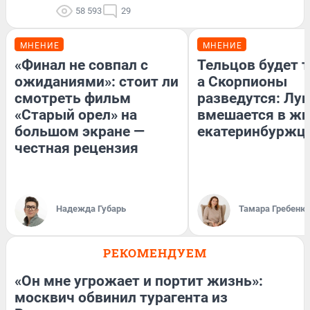
58 593
29
МНЕНИЕ
МНЕНИЕ
«Финал не совпал с
Тельцов будет т
ожиданиями»: стоит ли
а Скорпионы
смотреть фильм
разведутся: Лун
«Старый орел» на
вмешается в ж
большом экране —
екатеринбуржц
честная рецензия
Надежда Губарь
Тамара Гребеню
РЕКОМЕНДУЕМ
«Он мне угрожает и портит жизнь»:
москвич обвинил турагента из