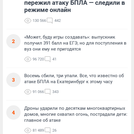
пережил атаку БПЛА — следили в
режиме онлайн
130 566
442
«Может, буду игры создавать»: выпускник
2
получил 391 балл на ЕГЭ, но для поступления в
вуз они ему не пригодятся
96 720
41
Восемь сбили, три упали. Все, что известно об
3
атаке БПЛА на Екатеринбург к этому часу
91 066
343
Дроны ударили по десяткам многоквартирных
4
домов, многие охватил огонь, пострадали дети:
главное об атаке
81 489
26