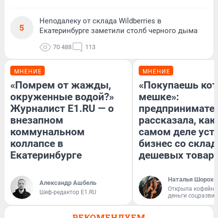
Неподалеку от склада Wildberries в
5
Екатеринбурге заметили столб черного дыма
70 488
113
МНЕНИЕ
МНЕНИЕ
«Помрем от жажды,
«Покупаешь кот
окруженные водой?»
мешке»:
Журналист E1.RU — о
предпринимате
внезапном
рассказала, как
коммунальном
самом деле уст
коллапсе в
бизнес со скла
Екатеринбурге
дешевых товар
Наталья Шорохо
Александр Ашбель
Открыла кофейну
Шеф-редактор E1.RU
деньги соцразви
РЕКОМЕНДУЕМ