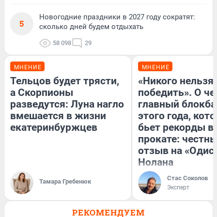
Новогодние праздники в 2027 году сократят:
5
сколько дней будем отдыхать
58 098
29
МНЕНИЕ
МНЕНИЕ
Тельцов будет трясти,
«Никого нельзя
а Скорпионы
победить». О ч
разведутся: Луна нагло
главный блокба
вмешается в жизни
этого года, кот
екатеринбуржцев
бьет рекорды в
прокате: честн
отзыв на «Одис
Нолана
Стас Соколов
Тамара Гребенюк
Эксперт
РЕКОМЕНДУЕМ