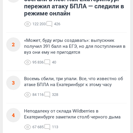
пережил атаку БПЛА — следили в
режиме онлайн
122 203
426
«Может, буду игры создавать»: выпускник
2
получил 391 балл на ЕГЭ, но для поступления в
вуз они ему не пригодятся
95 836
40
Восемь сбили, три упали. Все, что известно об
3
атаке БПЛА на Екатеринбург к этому часу
84 116
328
Неподалеку от склада Wildberries в
4
Екатеринбурге заметили столб черного дыма
67 685
113