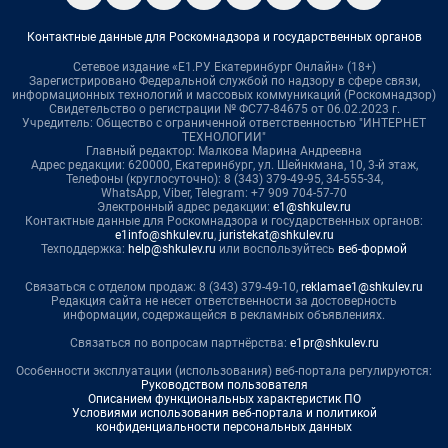
Контактные данные для Роскомнадзора и государственных органов
Сетевое издание «Е1.РУ Екатеринбург Онлайн» (18+)
Зарегистрировано Федеральной службой по надзору в сфере связи,
информационных технологий и массовых коммуникаций (Роскомнадзор)
Свидетельство о регистрации № ФС77-84675 от 06.02.2023 г.
Учредитель: Общество с ограниченной ответственностью "ИНТЕРНЕТ
ТЕХНОЛОГИИ"
Главный редактор: Малкова Марина Андреевна
Адрес редакции: 620000, Екатеринбург, ул. Шейнкмана, 10, 3-й этаж,
Телефоны (круглосуточно): 8 (343) 379-49-95, 34-555-34,
WhatsApp, Viber, Telegram: +7 909 704-57-70
Электронный адрес редакции:
e1@shkulev.ru
Контактные данные для Роскомнадзора и государственных органов:
e1info@shkulev.ru
,
juristekat@shkulev.ru
Техподдержка:
help@shkulev.ru
или воспользуйтесь
веб-формой
Связаться с отделом продаж: 8 (343) 379-49-10,
reklamae1@shkulev.ru
Редакция сайта не несет ответственности за достоверность
информации, содержащейся в рекламных объявлениях.
Связаться по вопросам партнёрства:
e1pr@shkulev.ru
Особенности эксплуатации (использования) веб-портала регулируются:
Руководством пользователя
Описанием функциональных характеристик ПО
Условиями использования веб-портала и политикой
конфиденциальности персональных данных