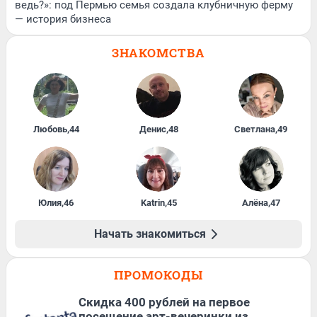
ведь?»: под Пермью семья создала клубничную ферму
— история бизнеса
ЗНАКОМСТВА
Любовь
,
44
Денис
,
48
Светлана
,
49
Юлия
,
46
Katrin
,
45
Алёна
,
47
Начать знакомиться
ПРОМОКОДЫ
Cкидка 400 рублей на первое
посещение арт-вечеринки из