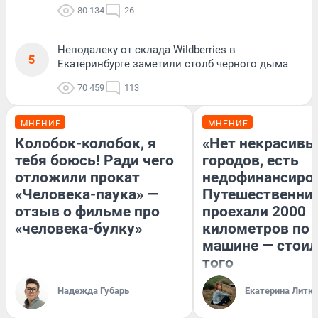
80 134
26
Неподалеку от склада Wildberries в
5
Екатеринбурге заметили столб черного дыма
70 459
113
МНЕНИЕ
МНЕНИЕ
Колобок-колобок, я
«Нет некрасивы
тебя боюсь! Ради чего
городов, есть
отложили прокат
недофинансиро
«Человека-паука» —
Путешественни
отзыв о фильме про
проехали 2000
«человека-булку»
километров по 
машине — стоил
того
Надежда Губарь
Екатерина Литк