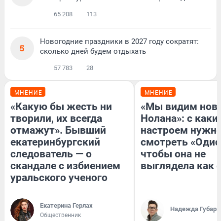
65 208
113
Новогодние праздники в 2027 году сократят:
5
сколько дней будем отдыхать
57 783
28
МНЕНИЕ
МНЕНИЕ
«Какую бы жесть ни
«Мы видим нов
творили, их всегда
Нолана»: с каки
отмажут». Бывший
настроем нужн
екатеринбургский
смотреть «Одис
следователь — о
чтобы она не
скандале с избиением
выглядела как 
уральского ученого
Екатерина Герлах
Надежда Губарь
Общественник