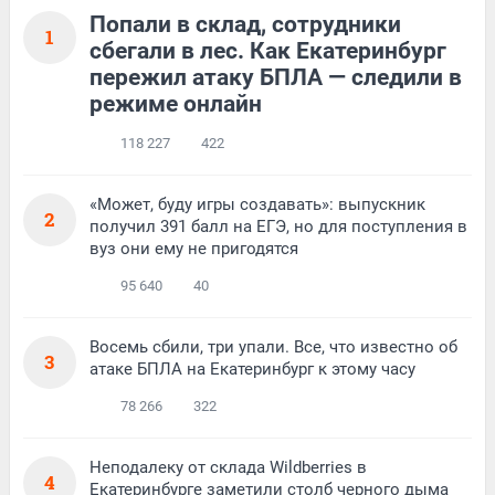
Попали в склад, сотрудники
1
сбегали в лес. Как Екатеринбург
пережил атаку БПЛА — следили в
режиме онлайн
118 227
422
«Может, буду игры создавать»: выпускник
2
получил 391 балл на ЕГЭ, но для поступления в
вуз они ему не пригодятся
95 640
40
Восемь сбили, три упали. Все, что известно об
3
атаке БПЛА на Екатеринбург к этому часу
78 266
322
Неподалеку от склада Wildberries в
4
Екатеринбурге заметили столб черного дыма