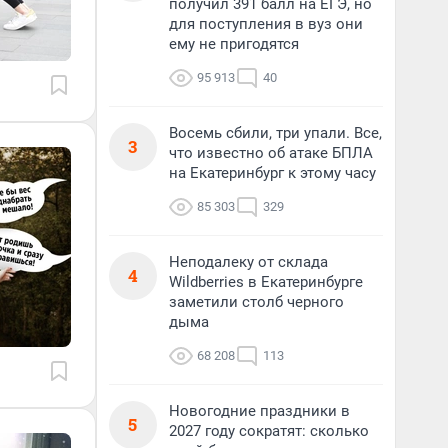
получил 391 балл на ЕГЭ, но
для поступления в вуз они
ему не пригодятся
95 913
40
Восемь сбили, три упали. Все,
3
что известно об атаке БПЛА
на Екатеринбург к этому часу
85 303
329
Неподалеку от склада
4
Wildberries в Екатеринбурге
заметили столб черного
дыма
68 208
113
Новогодние праздники в
5
2027 году сократят: сколько