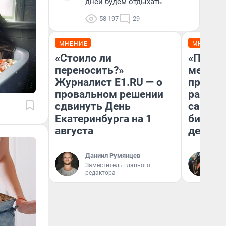
дней будем отдыхать
58 197
29
МНЕНИЕ
МНЕНИЕ
«Стоило ли
«Покуп
переносить?»
мешке»
Журналист E1.RU — о
предпр
провальном решении
рассказ
сдвинуть День
самом 
Екатеринбурга на 1
бизнес
августа
дешевы
Даниил Румянцев
На
Заместитель главного
От
редактора
де