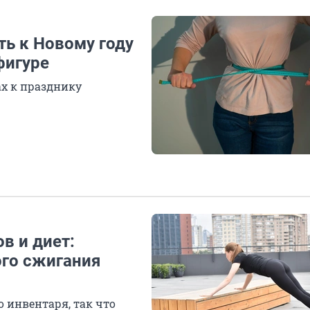
ть к Новому году
фигуре
ах к празднику
в и диет:
го сжигания
 инвентаря, так что