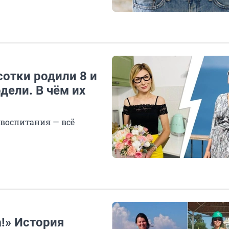
сотки родили 8 и
дели. В чём их
 воспитания — всё
!» История