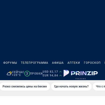
ФОРУМЫ
ТЕЛЕПРОГРАММА
АФИША
АПТЕКИ
ГОРОСКОП
USD 82,17
СЕЙЧАС
3
ПРОБКИ
+25°C
EUR 94,84
Резко снизились цены на бензин
Где начать новую жизнь?
Что с 