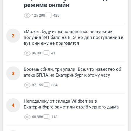
режиме онлайн
125 298
426
«Может, буду игры создавать»: выпускник
2
получил 391 балл на ЕГЭ, но для поступления в
вуз они ему не пригодятся
96 091
41
Восемь сбили, три упали. Все, что известно об
3
атаке БПЛА на Екатеринбург к этому часу
87 155
334
Неподалеку от склада Wildberries в
4
Екатеринбурге заметили столб черного дыма
68 956
113