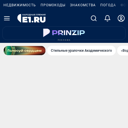
НЕДВИЖИМОСТЬ
ПРОМОКОДЫ
ЗНАКОМСТВА
ПОГОДА
ФО
Стильные уралочки Академического
«Во