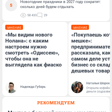
Новогодние праздники в 2027 году сократят:
5
сколько дней будем отдыхать
58 433
29
МНЕНИЕ
МНЕНИЕ
«Мы видим нового
«Покупаешь кот
Нолана»: с каким
мешке»:
настроем нужно
предпринимате
смотреть «Одиссею»,
рассказала, как
чтобы она не
самом деле уст
выглядела как фиаско
бизнес со скла
дешевых товар
Наталья Шорохо
Надежда Губарь
Открыла кофейну
деньги соцразви
РЕКОМЕНДУЕМ