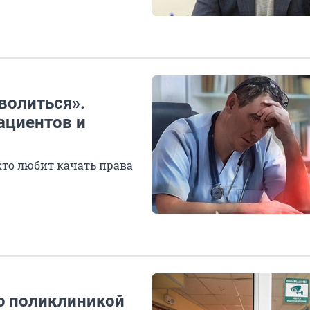
волиться».
ациентов и
 кто любит качать права
ю поликлиникой