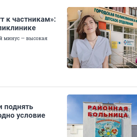
т к частникам»:
оликлинике
й минус — высокая
 поднять
одно условие