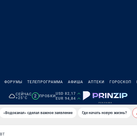
ФОРУМЫ
ТЕЛЕПРОГРАММА
АФИША
АПТЕКИ
ГОРОСКОП
USD 82,17
СЕЙЧАС
2
ПРОБКИ
+25°C
EUR 94,84
«Водоканал» сделал важное заявление
Где начать новую жизнь?
ВТ