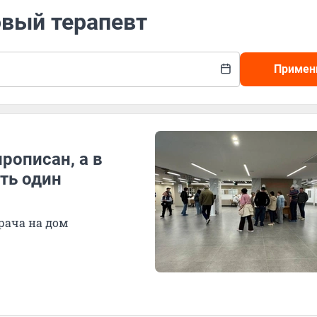
овый терапевт
Примен
прописан, а в
ть один
рача на дом