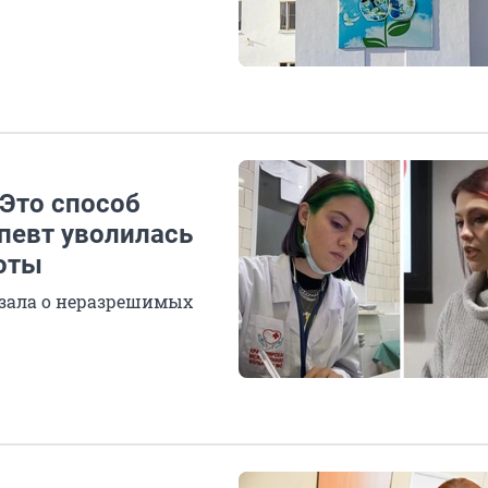
 Это способ
певт уволилась
боты
азала о неразрешимых