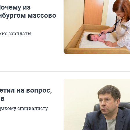
Почему из
нбургом массово
кие зарплаты
етил на вопрос,
ов
 узкому специалисту