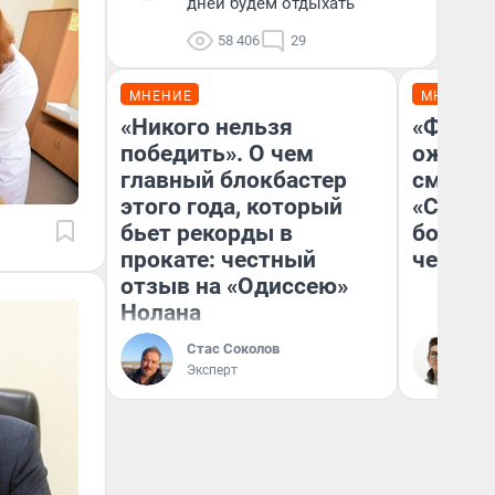
дней будем отдыхать
58 406
29
МНЕНИЕ
МНЕНИЕ
«Никого нельзя
«Финал
победить». О чем
ожидан
главный блокбастер
смотре
этого года, который
«Стары
бьет рекорды в
большо
прокате: честный
честна
отзыв на «Одиссею»
Нолана
Стас Соколов
На
Эксперт