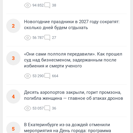
94 852
38
Новогодние праздники в 2027 году сократят:
2
сколько дней будем отдыхать
56 787
27
«Они сами полполя передавили». Как прошел
3
суд над бизнесменом, задержанным после
избиения и смерти ученого
53 290
664
Десять аэропортов закрыли, горит промзона,
4
погибла женщина — главное об атаках дронов
53 057
36
В Екатеринбурге из-за дождей отменили
5
мероприятия на День города: программа