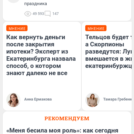
праздника
49 593
147
МНЕНИЕ
МНЕНИЕ
Как вернуть деньги
Тельцов будет т
после закрытия
а Скорпионы
ипотеки? Эксперт из
разведутся: Лун
Екатеринбурга назвала
вмешается в ж
способ, о котором
екатеринбуржц
знают далеко не все
Анна Ермакова
Тамара Гребеню
РЕКОМЕНДУЕМ
«Меня бесила моя роль»: как сегодня