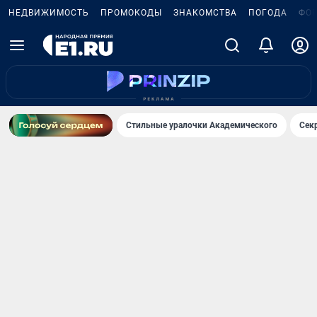
НЕДВИЖИМОСТЬ
ПРОМОКОДЫ
ЗНАКОМСТВА
ПОГОДА
ФО
Стильные уралочки Академического
Сек