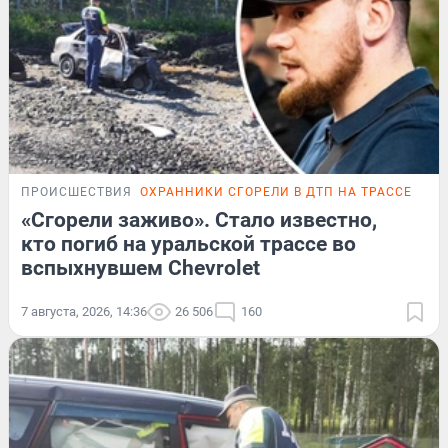
ПРОИСШЕСТВИЯ
ОХРАННИКИ СГОРЕЛИ В ДТП НА ТРАССЕ
ЭКС
«Сгорели заживо». Стало известно,
кто погиб на уральской трассе во
вспыхнувшем Chevrolet
7 августа, 2026, 14:36
26 506
160