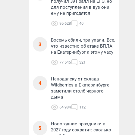
получил 391 балл на ЕГЭ, но
для поступления в вуз они
ему не пригодятся
95 628
40
Восемь сбили, три упали. Все,
3
что известно об атаке БПЛА
на Екатеринбург к этому часу
77 545
321
Неподалеку от склада
4
Wildberries в Екатеринбурге
заметили столб черного
дыма
64 984
112
Новогодние праздники в
5
2027 году сократят: сколько