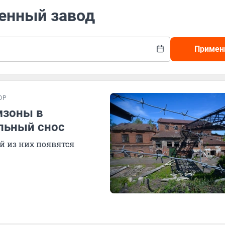
шенный завод
Примен
ОР
мзоны в
альный снос
й из них появятся