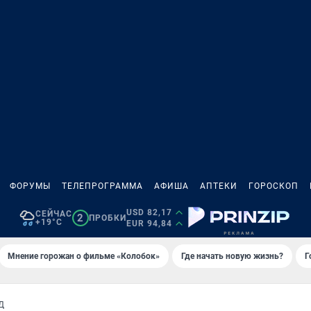
ФОРУМЫ
ТЕЛЕПРОГРАММА
АФИША
АПТЕКИ
ГОРОСКОП
USD 82,17
СЕЙЧАС
2
ПРОБКИ
+19°C
EUR 94,84
Мнение горожан о фильме «Колобок»
Где начать новую жизнь?
Г
Д