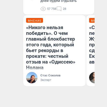
дней будем отдыхать
57 758
28
МНЕНИЕ
МНЕНИЕ
«Никого нельзя
«Стоил
победить». О чем
перено
главный блокбастер
Журнал
этого года, который
провал
бьет рекорды в
сдвину
прокате: честный
Екатери
отзыв на «Одиссею»
август
Нолана
Да
Стас Соколов
За
Эксперт
ре