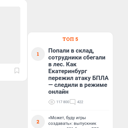
ТОП 5
Попали в склад,
1
сотрудники сбегали
в лес. Как
Екатеринбург
пережил атаку БПЛА
— следили в режиме
онлайн
117 800
422
«Может, буду игры
2
создавать»: выпускник