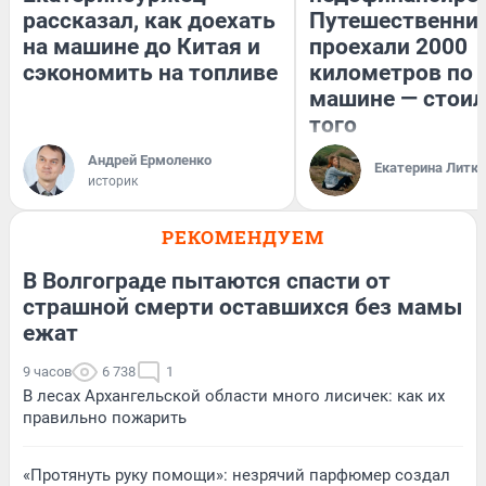
рассказал, как доехать
Путешественни
на машине до Китая и
проехали 2000
сэкономить на топливе
километров по 
машине — стоил
того
Андрей Ермоленко
Екатерина Литк
историк
РЕКОМЕНДУЕМ
В Волгограде пытаются спасти от
страшной смерти оставшихся без мамы
ежат
9 часов
6 738
1
В лесах Архангельской области много лисичек: как их
правильно пожарить
«Протянуть руку помощи»: незрячий парфюмер создал