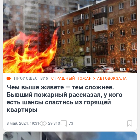
ПРОИСШЕСТВИЯ
СТРАШНЫЙ ПОЖАР У АВТОВОКЗАЛА
ЭКС
Чем выше живете — тем сложнее.
Бывший пожарный рассказал, у кого
есть шансы спастись из горящей
квартиры
8 мая, 2024, 19:31
29 310
73