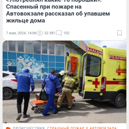
Спасенный при пожаре на
Автовокзале рассказал об упавшем
жильце дома
7 мая, 2024, 14:06
32 381
102
ПРОИСШЕСТВИЯ
СТРАШНЫЙ ПОЖАР У АВТОВОКЗАЛА
ПОД