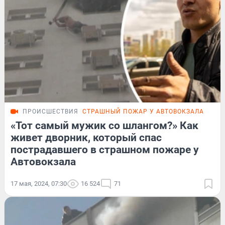
ПРОИСШЕСТВИЯ
СТРАШНЫЙ ПОЖАР У АВТОВОКЗАЛА
ПОД
«Тот самый мужик со шлангом?» Как
живет дворник, который спас
пострадавшего в страшном пожаре у
Автовокзала
17 мая, 2024, 07:30
16 524
71