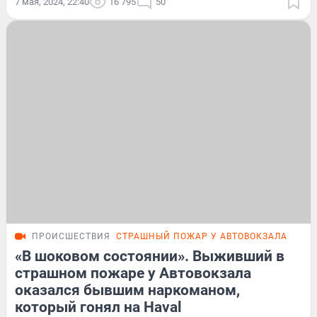
7 мая, 2024, 22:40
16 795
50
ПРОИСШЕСТВИЯ
СТРАШНЫЙ ПОЖАР У АВТОВОКЗАЛА
ПОД
«В шоковом состоянии». Выживший в
страшном пожаре у Автовокзала
оказался бывшим наркоманом,
который гонял на Haval