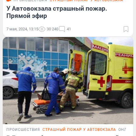
ПРОИСШЕСТВИЯ
СТРАШНЫЙ ПОЖАР У АВТОВОКЗАЛА
LIVE
У Автовокзала страшный пожар.
Прямой эфир
7 мая, 2024, 13:15
30 240
41
ПРОИСШЕСТВИЯ
СТРАШНЫЙ ПОЖАР У АВТОВОКЗАЛА
ОНЛАЙН