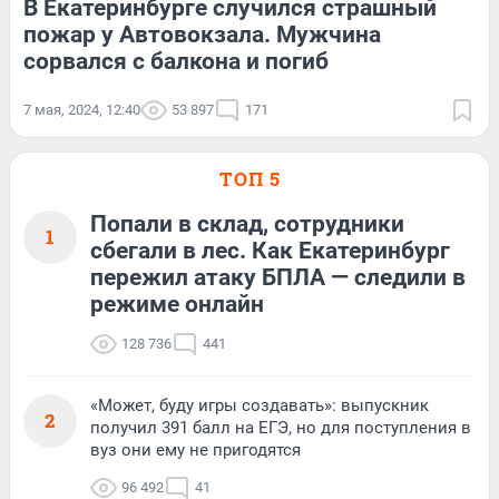
В Екатеринбурге случился страшный
пожар у Автовокзала. Мужчина
сорвался с балкона и погиб
7 мая, 2024, 12:40
53 897
171
ТОП 5
Попали в склад, сотрудники
1
сбегали в лес. Как Екатеринбург
пережил атаку БПЛА — следили в
режиме онлайн
128 736
441
«Может, буду игры создавать»: выпускник
2
получил 391 балл на ЕГЭ, но для поступления в
вуз они ему не пригодятся
96 492
41