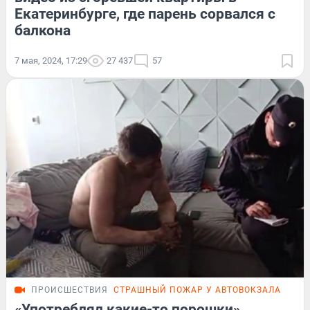
Екатеринбурге, где парень сорвался с
балкона
7 мая, 2024, 17:29
27 437
57
ПРОИСШЕСТВИЯ
СТРАШНЫЙ ПОЖАР У АВТОВОКЗАЛА
ПОД
«Употреблял какие-то порошки».