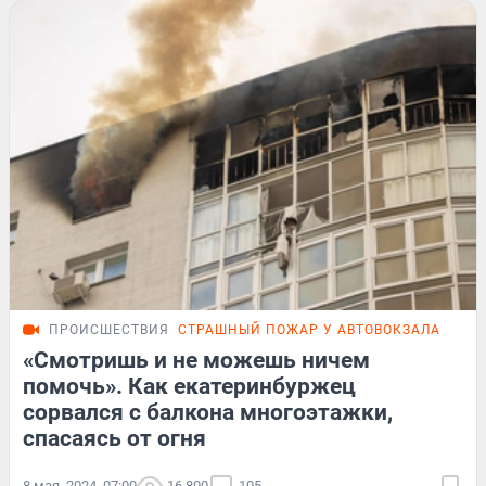
ПРОИСШЕСТВИЯ
СТРАШНЫЙ ПОЖАР У АВТОВОКЗАЛА
РЕП
«Смотришь и не можешь ничем
помочь». Как екатеринбуржец
сорвался с балкона многоэтажки,
спасаясь от огня
8 мая, 2024, 07:00
16 800
105