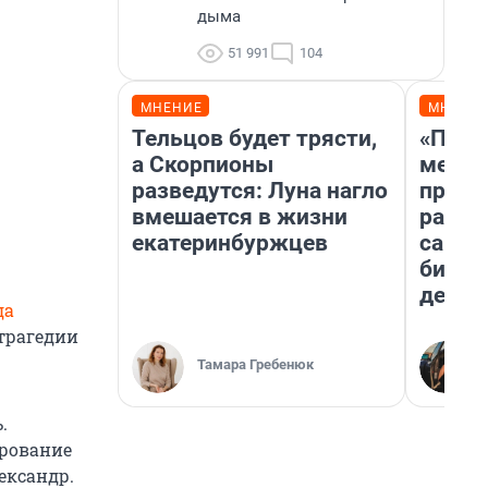
дыма
51 991
104
МНЕНИЕ
МНЕНИ
Тельцов будет трясти,
«Поку
а Скорпионы
мешке
разведутся: Луна нагло
предп
вмешается в жизни
расска
екатеринбуржцев
самом
бизне
дешев
да
 трагедии
Тамара Гребенюк
.
ирование
ександр.