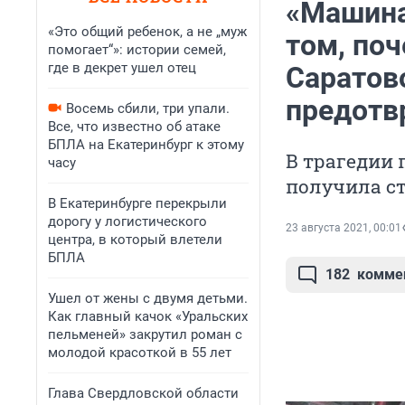
«Машина
«Это общий ребенок, а не „муж
том, по
помогает“»: истории семей,
где в декрет ушел отец
Саратов
предотв
Восемь сбили, три упали.
Все, что известно об атаке
БПЛА на Екатеринбург к этому
В трагедии 
часу
получила с
В Екатеринбурге перекрыли
дорогу у логистического
23 августа 2021, 00:01
центра, в который влетели
БПЛА
182
комме
Ушел от жены с двумя детьми.
Как главный качок «Уральских
пельменей» закрутил роман с
молодой красоткой в 55 лет
Глава Свердловской области