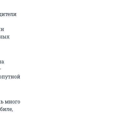
одители
ин
чных
на
—
попутной
нь много
биле,