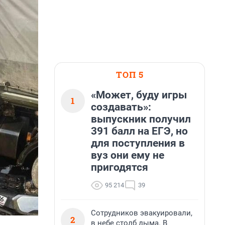
ТОП 5
«Может, буду игры
1
создавать»:
выпускник получил
391 балл на ЕГЭ, но
для поступления в
вуз они ему не
пригодятся
95 214
39
Сотрудников эвакуировали,
2
в небе столб дыма. В