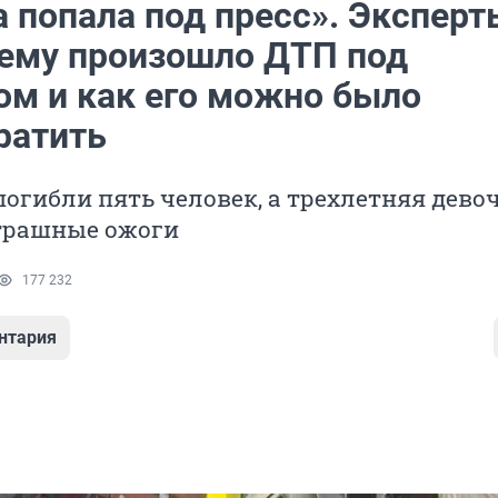
 попала под пресс». Эксперт
чему произошло ДТП под
ом и как его можно было
ратить
погибли пять человек, а трехлетняя дево
трашные ожоги
177 232
нтария