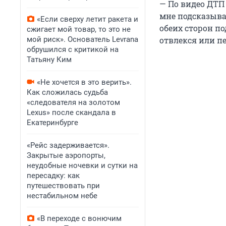
— По видео ДТП 
мне подсказывае
«Если сверху летит ракета и
обеих сторон п
сжигает мой товар, то это не
мой риск». Основатель Levrana
отвлекся или п
обрушился с критикой на
Татьяну Ким
«Не хочется в это верить».
Как сложилась судьба
«следователя на золотом
Lexus» после скандала в
Екатеринбурге
«Рейс задерживается».
Закрытые аэропорты,
неудобные ночевки и сутки на
пересадку: как
путешествовать при
нестабильном небе
«В переходе с вонючим