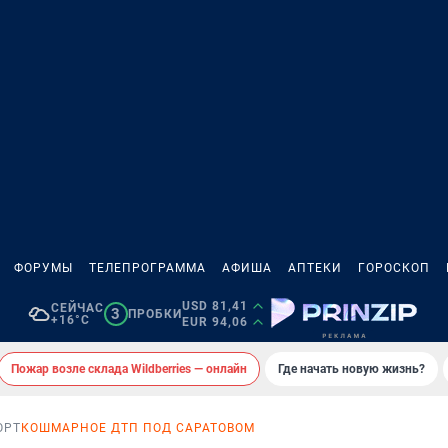
ФОРУМЫ
ТЕЛЕПРОГРАММА
АФИША
АПТЕКИ
ГОРОСКОП
USD 81,41
СЕЙЧАС
3
ПРОБКИ
+16°C
EUR 94,06
Пожар возле склада Wildberries — онлайн
Где начать новую жизнь?
ОРТ
КОШМАРНОЕ ДТП ПОД САРАТОВОМ