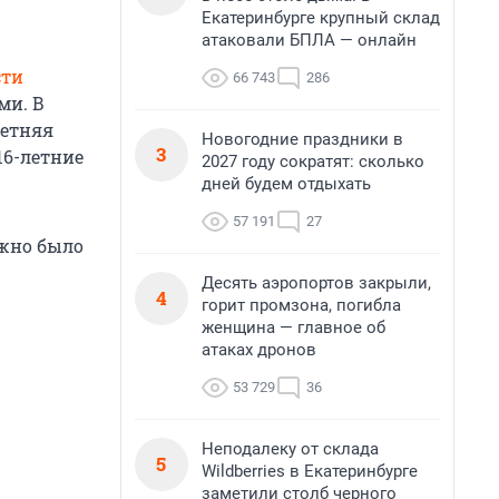
Екатеринбурге крупный склад
атаковали БПЛА — онлайн
сти
66 743
286
ми. В
летняя
Новогодние праздники в
3
16-летние
2027 году сократят: сколько
дней будем отдыхать
57 191
27
ожно было
Десять аэропортов закрыли,
4
горит промзона, погибла
женщина — главное об
атаках дронов
53 729
36
Неподалеку от склада
5
Wildberries в Екатеринбурге
заметили столб черного