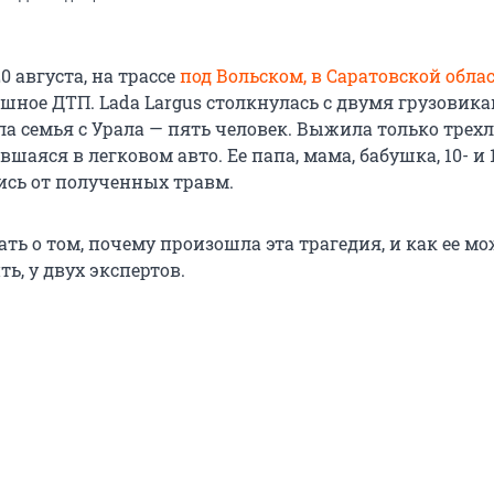
0 августа, на трассе
под Вольском, в Саратовской обла
шное ДТП. Lada Largus столкнулась с двумя грузовика
ла семья с Урала — пять человек. Выжила только трех
вшаяся в легковом авто. Ее папа, мама, бабушка, 10- и 
ись от полученных травм.
ть о том, почему произошла эта трагедия, и как ее м
ь, у двух экспертов.