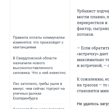
Урбанист подчер
могли плавно, п
перекрестков и
фактор, сыграв
потоков.
Правила оплаты коммуналки
изменятся: что произойдет с
квитанциями
— Если обратить
«встречку» дает
В Свердловской области
максимально тя
назначили нового
и встречной, — 
высокопоставленного
силовика. Что о ней известно
К сожалению, е
Лес затопило, грибы ушли в
на трассах — то
минус: чем сейчас торгуют на
становятся ми
уличных рынках
Екатеринбурга
Не удалось загр