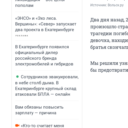
пополам
Источник: 
Вольск.ру
«ЭНСО» и «Эхо леса.
Два дня назад, 2
Вершины»: «Север» запускает
произошло стра
два проекта в Екатеринбурге
трагедии погиб
девочка, находи
братья скончал
В Екатеринбурге появился
официальный дилер
российского бренда
Мы решили узна
электромобилей и гибридов
бы предотвратит
Сотрудников эвакуировали,
в небе столб дыма. В
Екатеринбурге крупный склад
атаковали БПЛА — онлайн
Вам обязаны повысить
зарплату — причина
«Кто-то считает меня