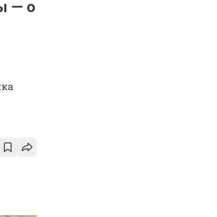
ы — о
чка