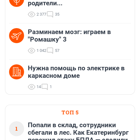
родители...
2 377
35
Разминаем мозг: играем в
"Ромашку" 3
1 042
57
Нужна помощь по электрике в
каркасном доме
14
1
ТОП 5
Попали в склад, сотрудники
1
сбегали в лес. Как Екатеринбург
пережил атаку БПЛА — следили