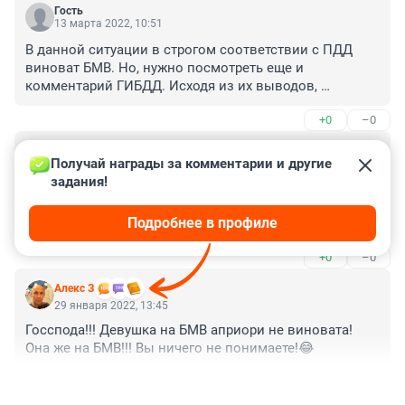
Гость
13 марта 2022, 10:51
В данной ситуации в строгом соответствии с ПДД 
виноват БМВ. Но, нужно посмотреть еще и 
комментарий ГИБДД. Исходя из их выводов, 
необходимо привлечь сотрудников выдавших данное 
+0
–0
заключение к ответственности и отстранить от 
работы. Ведь они обязаны досконально знать ПДД. И 
Гость
если принимать их заключение, то необходимо 
19 февраля 2022, 03:40
Получай награды за комментарии и другие 
аннулировать все штрафы выписанные на этом 
задания!
Водитель жопеля пусть наймет адвоката хорошего и 
участке и вернуть людям из их жалования)))
давить тему опасное вождение водителя бмв с 
Подробнее в профиле
резким перестроением из полосы в полосу, из 
которого дятелка на опеле не могла среагировать 
+0
–0
выскочевшему бмв
Алекс З
29 января 2022, 13:45
Госспода!!! Девушка на БМВ априори не виновата! 
Она же на БМВ!!! Вы ничего не понимаете!😂
+0
–0