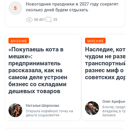
Новогодние праздники в 2027 году сократят:
5
сколько дней будем отдыхать
58 401
29
МНЕНИЕ
МНЕНИЕ
«Покупаешь кота в
Наследие, кото
мешке»:
чудом не разва
предприниматель
транспортный 
рассказала, как на
разнес миф о 
самом деле устроен
советских доро
бизнес со складами
дешевых товаров
Олег Арефьев
Наталья Шорохова
Блогер, предпри
Открыла кофейную точку на
владелец в тра
деньги соцразвития
бизнесе