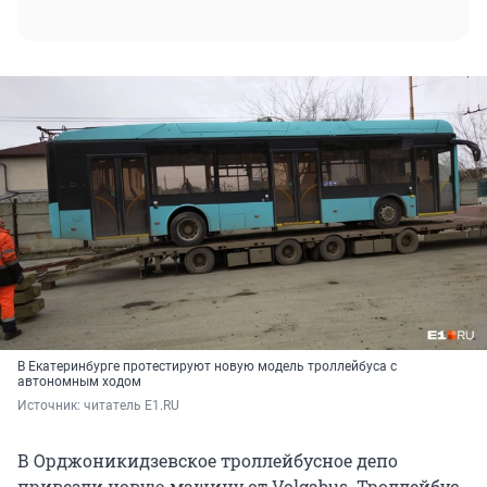
В Екатеринбурге протестируют новую модель троллейбуса с
автономным ходом
Источник: 
читатель E1.RU
В Орджоникидзевское троллейбусное депо
привезли новую машину от Volgabus. Троллейбус