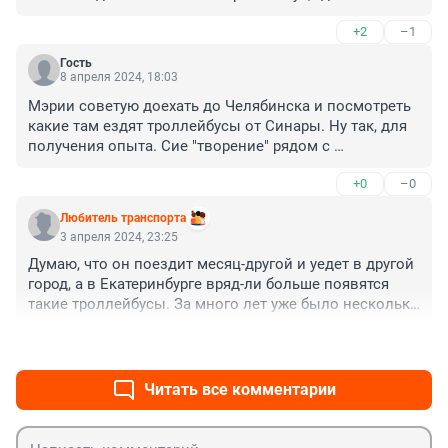
катаются? Этого нового-старого троллейбуса пока не 
+2
–1
видел ни разу.
Гость
8 апреля 2024, 18:03
Мэрии советую доехать до Челябинска и посмотреть 
какие там ездят троллейбусы от Синары. Ну так, для 
получения опыта. Сие "творение" рядом с 
челябинскими троллейбусами - дно.

+0
–0
И вообще - понабрались бы опыта у соседей, для 
разнообразия
Любитель транспорта
3 апреля 2024, 23:25
Думаю, что он поездит месяц-другой и уедет в другой 
город, а в Екатеринбурге вряд-ли больше появятся 
такие троллейбусы. За много лет уже было несколько 
подобных тестовых обкаток с пассажирами нового 
+3
–0
транспорта.
Читать все комментарии