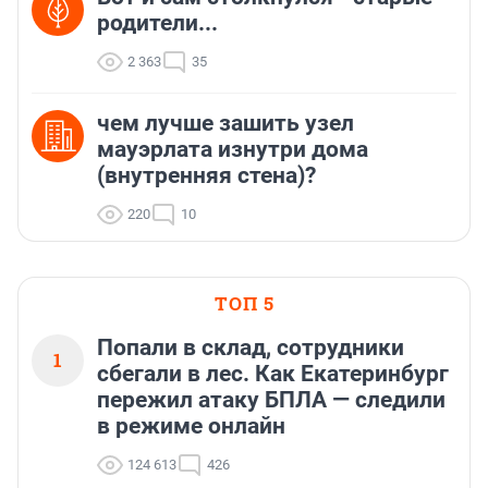
родители...
2 363
35
чем лучше зашить узел
мауэрлата изнутри дома
(внутренняя стена)?
220
10
ТОП 5
Попали в склад, сотрудники
1
сбегали в лес. Как Екатеринбург
пережил атаку БПЛА — следили
в режиме онлайн
124 613
426