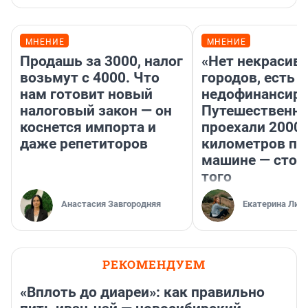
МНЕНИЕ
МНЕНИЕ
Продашь за 3000, налог
«Нет некрасив
возьмут с 4000. Что
городов, есть
нам готовит новый
недофинансиро
налоговый закон — он
Путешественн
коснется импорта и
проехали 2000
даже репетиторов
километров по 
машине — стои
того
Анастасия Завгородняя
Екатерина Лит
РЕКОМЕНДУЕМ
«Вплоть до диареи»: как правильно