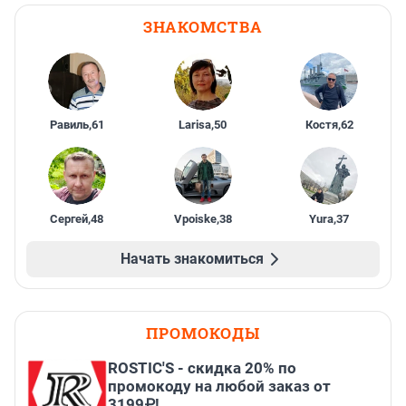
ЗНАКОМСТВА
Равиль
,
61
Larisa
,
50
Костя
,
62
Сергей
,
48
Vpoiske
,
38
Yura
,
37
Начать знакомиться
ПРОМОКОДЫ
ROSTIC'S - скидка 20% по
промокоду на любой заказ от
3199₽!