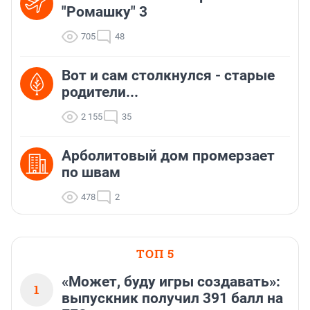
"Ромашку" 3
705
48
Вот и сам столкнулся - старые
родители...
2 155
35
Арболитовый дом промерзает
по швам
478
2
ТОП 5
«Может, буду игры создавать»:
1
выпускник получил 391 балл на