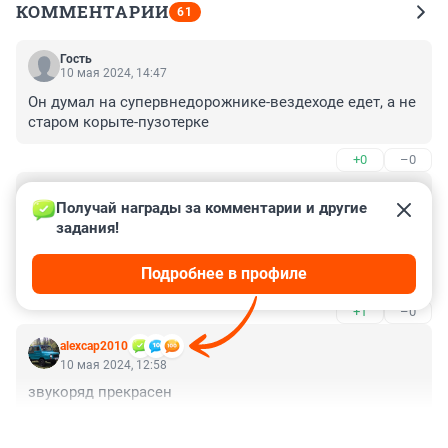
КОММЕНТАРИИ
61
Гость
10 мая 2024, 14:47
Он думал на супервнедорожнике-вездеходе едет, а не 
старом корыте-пузотерке
+0
–0
Гость
10 мая 2024, 13:42
Получай награды за комментарии и другие 
задания!
Всегда удивляет, что вокруг таких 🐐 собирается толпа 
сочувствующих мужиков. У вас дел своих нет? 
Подробнее в профиле
Просто так по улице шатались, а тут тачку захотелось 
толкнуть и зависли на час. И на дороге так же, 
+1
–0
случится дтп, и каждый остановится, посмотрит, 
мнение выскажет. Бездельники.
alexcap2010
10 мая 2024, 12:58
звукоряд прекрасен
+0
–1