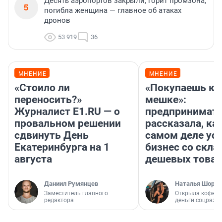
Десять аэропортов закрыли, горит промзона,
5
погибла женщина — главное об атаках
дронов
53 919
36
МНЕНИЕ
МНЕНИЕ
«Стоило ли
«Покупаешь ко
переносить?»
мешке»:
Журналист E1.RU — о
предпринимат
провальном решении
рассказала, как
сдвинуть День
самом деле ус
Екатеринбурга на 1
бизнес со скл
августа
дешевых това
Даниил Румянцев
Наталья Шорох
Заместитель главного
Открыла кофейн
редактора
деньги соцразв