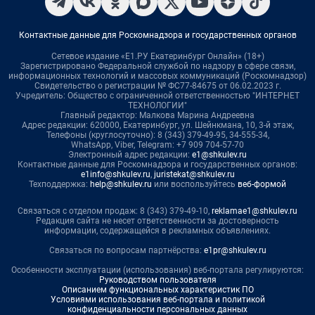
Контактные данные для Роскомнадзора и государственных органов
Сетевое издание «Е1.РУ Екатеринбург Онлайн» (18+)
Зарегистрировано Федеральной службой по надзору в сфере связи,
информационных технологий и массовых коммуникаций (Роскомнадзор)
Свидетельство о регистрации № ФС77-84675 от 06.02.2023 г.
Учредитель: Общество с ограниченной ответственностью "ИНТЕРНЕТ
ТЕХНОЛОГИИ"
Главный редактор: Малкова Марина Андреевна
Адрес редакции: 620000, Екатеринбург, ул. Шейнкмана, 10, 3-й этаж,
Телефоны (круглосуточно): 8 (343) 379-49-95, 34-555-34,
WhatsApp, Viber, Telegram: +7 909 704-57-70
Электронный адрес редакции:
e1@shkulev.ru
Контактные данные для Роскомнадзора и государственных органов:
e1info@shkulev.ru
,
juristekat@shkulev.ru
Техподдержка:
help@shkulev.ru
или воспользуйтесь
веб-формой
Связаться с отделом продаж: 8 (343) 379-49-10,
reklamae1@shkulev.ru
Редакция сайта не несет ответственности за достоверность
информации, содержащейся в рекламных объявлениях.
Связаться по вопросам партнёрства:
e1pr@shkulev.ru
Особенности эксплуатации (использования) веб-портала регулируются:
Руководством пользователя
Описанием функциональных характеристик ПО
Условиями использования веб-портала и политикой
конфиденциальности персональных данных