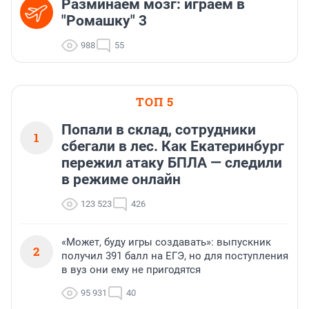
Разминаем мозг: играем в
"Ромашку" 3
988
55
ТОП 5
Попали в склад, сотрудники
1
сбегали в лес. Как Екатеринбург
пережил атаку БПЛА — следили
в режиме онлайн
123 523
426
«Может, буду игры создавать»: выпускник
2
получил 391 балл на ЕГЭ, но для поступления
в вуз они ему не пригодятся
95 931
40