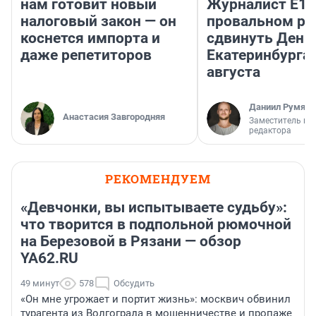
нам готовит новый
Журналист E1.
налоговый закон — он
провальном р
коснется импорта и
сдвинуть День
даже репетиторов
Екатеринбурга 
августа
Даниил Румянц
Анастасия Завгородняя
Заместитель гл
редактора
РЕКОМЕНДУЕМ
«Девчонки, вы испытываете судьбу»:
что творится в подпольной рюмочной
на Березовой в Рязани — обзор
YA62.RU
49 минут
578
Обсудить
«Он мне угрожает и портит жизнь»: москвич обвинил
турагента из Волгограда в мошенничестве и пропаже