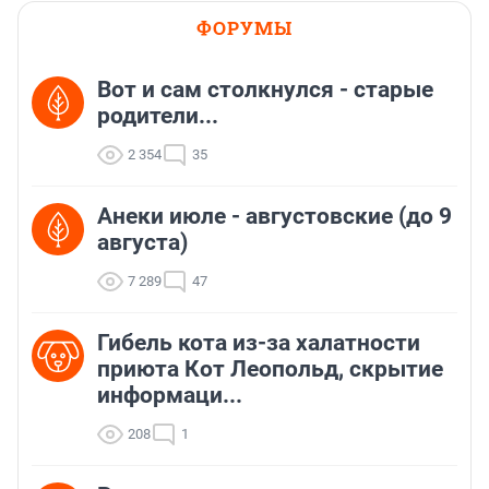
ФОРУМЫ
Вот и сам столкнулся - старые
родители...
2 354
35
Анеки июле - августовские (до 9
августа)
7 289
47
Гибель кота из-за халатности
приюта Кот Леопольд, скрытиe
информаци...
208
1