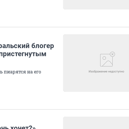
ральский блогер
непристегнутым
ь пиарятся на его
очь хочет?»