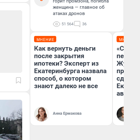
горит промзона, погибла
женщина — главное об
атаках дронов
51 564
36
МНЕНИЕ
МНЕНИЕ
Как вернуть деньги
«Стоил
после закрытия
перено
ипотеки? Эксперт из
Журнал
Екатеринбурга назвала
провал
способ, о котором
сдвину
знают далеко не все
Екатери
август
Да
Анна Ермакова
За
ре