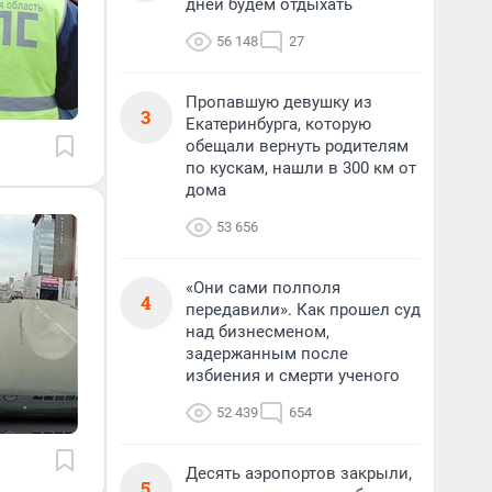
дней будем отдыхать
56 148
27
Пропавшую девушку из
3
Екатеринбурга, которую
обещали вернуть родителям
по кускам, нашли в 300 км от
дома
53 656
«Они сами полполя
4
передавили». Как прошел суд
над бизнесменом,
задержанным после
избиения и смерти ученого
52 439
654
Десять аэропортов закрыли,
5