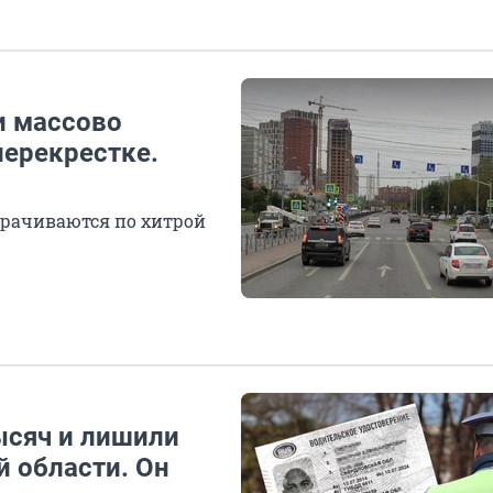
и массово
перекрестке.
орачиваются по хитрой
ысяч и лишили
й области. Он