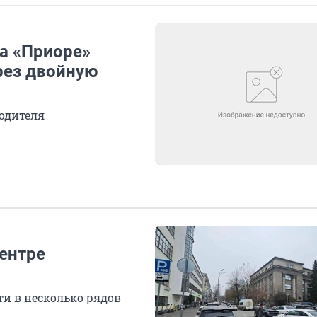
на «Приоре»
рез двойную
водителя
центре
и в несколько рядов