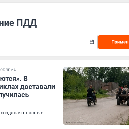
ение ПДД
Примен
РОБЛЕМА
ются». В
циклах доставали
лучилась
 создавая опасные