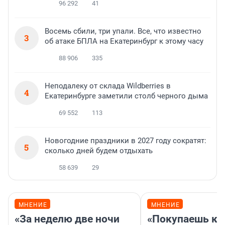
96 292
41
Восемь сбили, три упали. Все, что известно
3
об атаке БПЛА на Екатеринбург к этому часу
88 906
335
Неподалеку от склада Wildberries в
4
Екатеринбурге заметили столб черного дыма
69 552
113
Новогодние праздники в 2027 году сократят:
5
сколько дней будем отдыхать
58 639
29
МНЕНИЕ
МНЕНИЕ
«За неделю две ночи
«Покупаешь ко