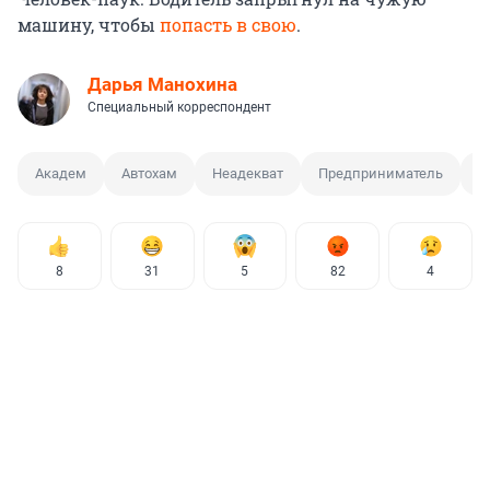
машину, чтобы
попасть в свою
.
Дарья Манохина
Специальный корреспондент
Академ
Автохам
Неадекват
Предприниматель
М
8
31
5
82
4