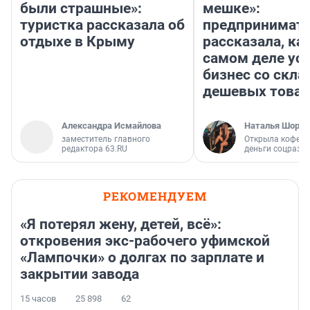
были страшные»:
мешке»:
туристка рассказала об
предпринимат
отдыхе в Крыму
рассказала, как
самом деле ус
бизнес со скл
дешевых това
Александра Исмайлова
Наталья Шорох
заместитель главного
Открыла кофейн
редактора 63.RU
деньги соцразв
РЕКОМЕНДУЕМ
«Я потерял жену, детей, всё»:
откровения экс-рабочего уфимской
«Лампочки» о долгах по зарплате и
закрытии завода
15 часов
25 898
62