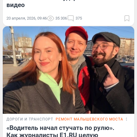
видео
20 апреля, 2026, 09:46
35 306
375
ДОРОГИ И ТРАНСПОРТ
РЕМОНТ МАЛЫШЕВСКОГО МОСТА
ЭКСП
«Водитель начал стучать по рулю».
Как журналисты E1.RU целую