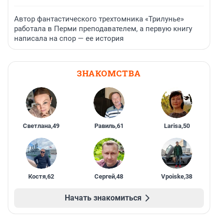
Автор фантастического трехтомника «Трилунье»
работала в Перми преподавателем, а первую книгу
написала на спор — ее история
ЗНАКОМСТВА
Светлана
,
49
Равиль
,
61
Larisa
,
50
Костя
,
62
Сергей
,
48
Vpoiske
,
38
Начать знакомиться