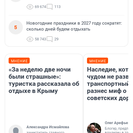
69 674
113
Новогодние праздники в 2027 году сократят:
5
сколько дней будем отдыхать
58 743
29
МНЕНИЕ
МНЕНИЕ
«За неделю две ночи
Наследие, кото
были страшные»:
чудом не разва
туристка рассказала об
транспортный 
отдыхе в Крыму
разнес миф о 
советских доро
Олег Арефьев
Александра Исмайлова
Блогер, предпри
заместитель главного
владелец в тра