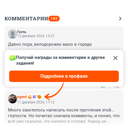
КОММЕНТАРИИ
143
Гость
12 декабря 2024, 13:27
Давно пора, велодорожек мало в городе
+0
–0
Получай награды за комментарии и другие 
задания!
Гость
11 декабря 2024, 17:51
Подробнее в профиле
Это подготовка к дальнейшей застройке промзоны
+0
–0
ogenri
11 декабря 2024, 17:12
Много захотелось написать после прочтения этой... 
глупости. Но почитал сначала комменты, и понял, что 
всё уже сказали, что кипело в голове. Народ не 
обманешь, мозг не запудришь! Все прекрасно 