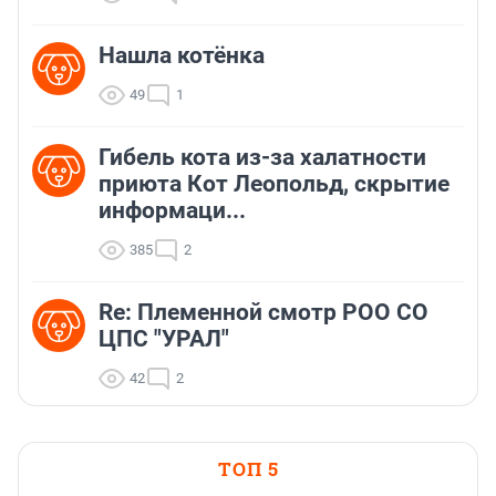
Нашла котёнка
49
1
Гибель кота из-за халатности
приюта Кот Леопольд, скрытиe
информаци...
385
2
Re: Племеннoй смoтр РOO CO
ЦПС "УРАЛ"
42
2
ТОП 5