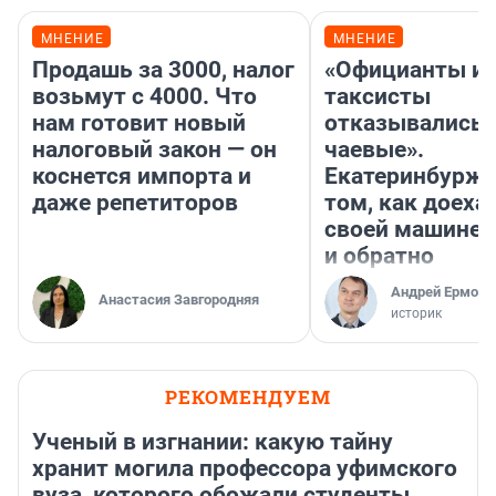
МНЕНИЕ
МНЕНИЕ
Продашь за 3000, налог
«Официанты и
возьмут с 4000. Что
таксисты
нам готовит новый
отказывались 
налоговый закон — он
чаевые».
коснется импорта и
Екатеринбурже
даже репетиторов
том, как доеха
своей машине 
и обратно
Андрей Ермоле
Анастасия Завгородняя
историк
РЕКОМЕНДУЕМ
Ученый в изгнании: какую тайну
хранит могила профессора уфимского
вуза, которого обожали студенты