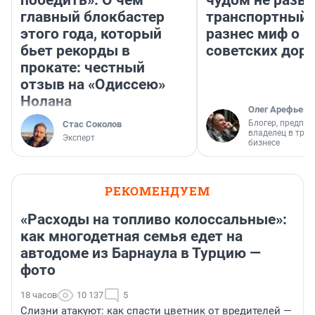
главный блокбастер
транспортный 
этого года, который
разнес миф о 
бьет рекорды в
советских доро
прокате: честный
отзыв на «Одиссею»
Нолана
Олег Арефьев
Блогер, предпри
Стас Соколов
владелец в тра
Эксперт
бизнесе
РЕКОМЕНДУЕМ
«Расходы на топливо колоссальные»:
как многодетная семья едет на
автодоме из Барнаула в Турцию —
фото
18 часов
10 137
5
Слизни атакуют: как спасти цветник от вредителей —