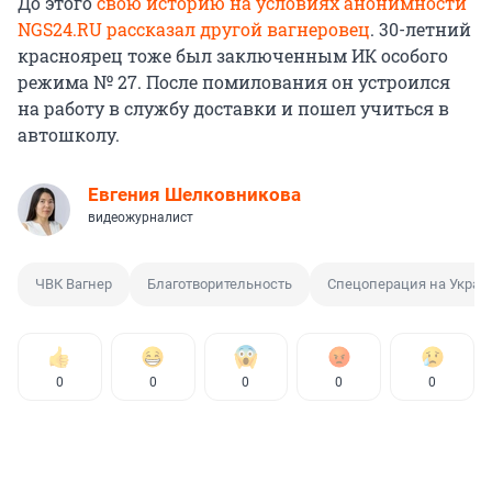
До этого
свою историю на условиях анонимности
NGS24.RU рассказал другой вагнеровец
. 30-летний
красноярец тоже был заключенным ИК особого
режима № 27. После помилования он устроился
на работу в службу доставки и пошел учиться в
автошколу.
Евгения Шелковникова
видеожурналист
ЧВК Вагнер
Благотворительность
Спецоперация на Украи
0
0
0
0
0