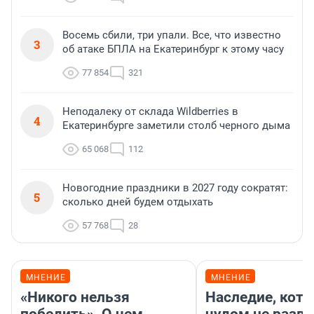
Восемь сбили, три упали. Все, что известно
3
об атаке БПЛА на Екатеринбург к этому часу
77 854
321
Неподалеку от склада Wildberries в
4
Екатеринбурге заметили столб черного дыма
65 068
112
Новогодние праздники в 2027 году сократят:
5
сколько дней будем отдыхать
57 768
28
МНЕНИЕ
МНЕНИЕ
«Никого нельзя
Наследие, кото
победить». О чем
чудом не разва