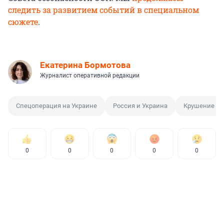
следить за развитием событий в специальном
сюжете
.
Екатерина Бормотова
Журналист оперативной редакции
Спецоперация на Украине
Россия и Украина
Крушение са
0
0
0
0
0