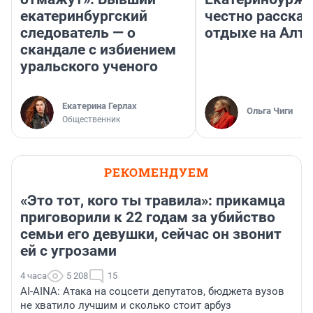
екатеринбургский
честно рассказ
следователь — о
отдыхе на Алта
скандале с избиением
уральского ученого
Екатерина Герлах
Ольга Чиги
Общественник
РЕКОМЕНДУЕМ
«Это тот, кого ты травила»: прикамца
приговорили к 22 годам за убийство
семьи его девушки, сейчас он звонит
ей с угрозами
4 часа
5 208
15
AI-AINA: Атака на соцсети депутатов, бюджета вузов
не хватило лучшим и сколько стоит арбуз