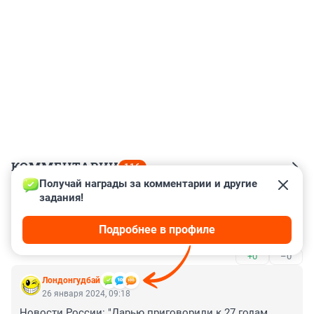
КОММЕНТАРИИ
116
Получай награды за комментарии и другие 
задания!
Гость
26 января 2024, 23:18
Подробнее в профиле
Украина сегодня забрала тела погибших
+0
–0
Лондонгудбай
26 января 2024, 09:18
Новости России: "Дарью приговорили к 27 годам 