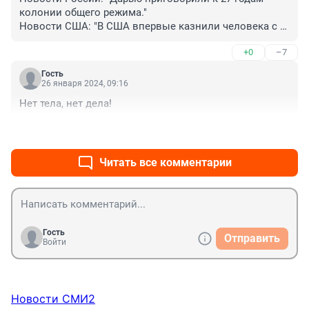
колонии общего режима."

Новости США: "В США впервые казнили человека с 
помощью чистого азота"

+0
–7
Выводы: Сейчас в течении 27 лет, будем содержать 
Дарью за свои деньги(налоги=бюджет=расходы). Не 
Гость
кашляй Даша!
26 января 2024, 09:16
Нет тела, нет дела!
+0
–2
Читать все комментарии
Гость
Отправить
Войти
Новости СМИ2