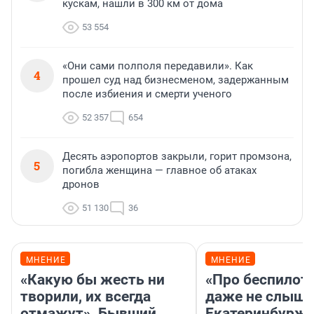
кускам, нашли в 300 км от дома
53 554
«Они сами полполя передавили». Как
4
прошел суд над бизнесменом, задержанным
после избиения и смерти ученого
52 357
654
Десять аэропортов закрыли, горит промзона,
5
погибла женщина — главное об атаках
дронов
51 130
36
МНЕНИЕ
МНЕНИЕ
«Какую бы жесть ни
«Про беспилот
творили, их всегда
даже не слыша
отмажут». Бывший
Екатеринбурж