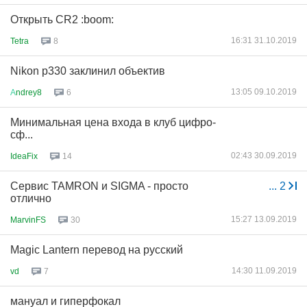
Открыть CR2 :boom:
16:31 31.10.2019
Tetra
8
Nikon p330 заклинил объектив
13:05 09.10.2019
А
ndrey8
6
Минимальная цена входа в клуб цифро-
сф...
02:43 30.09.2019
IdeaFix
14
Сервис TAMRON и SIGMA - просто
...
2
отлично
15:27 13.09.2019
MarvinFS
30
Magic Lantern перевод на русский
14:30 11.09.2019
vd
7
мануал и гиперфокал