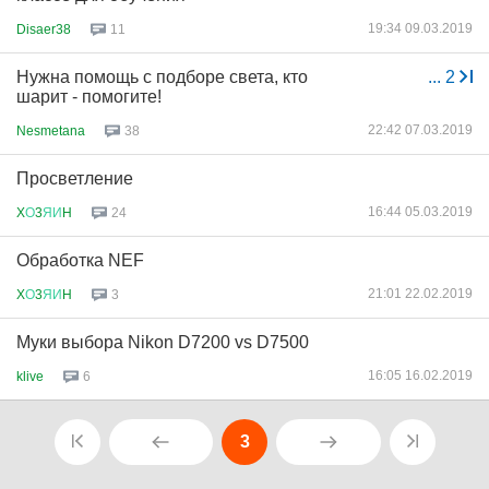
19:34 09.03.2019
Disaer38
11
Нужна помощь с подборе света, кто
...
2
шарит - помогите!
22:42 07.03.2019
Nesmetana
38
Просветление
16:44 05.03.2019
X
О
3
ЯИ
H
24
Обработка NEF
21:01 22.02.2019
X
О
3
ЯИ
H
3
Муки выбора Nikon D7200 vs D7500
16:05 16.02.2019
klive
6
3