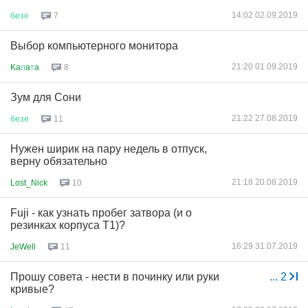
14:02 02.09.2019
безе
7
Выбор компьютерного монитора
21:20 01.09.2019
Ka
л
a
т
a
8
Зум для Сони
21:22 27.08.2019
безе
11
Нужен ширик на пару недель в отпуск,
верну обязательно
21:18 20.08.2019
Lost_Nick
10
Fuji - как узнать пробег затвора (и о
резинках корпуса T1)?
16:29 31.07.2019
JeWell
11
Прошу совета - нести в починку или руки
...
2
кривые?