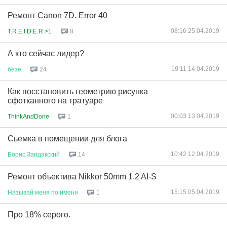
Ремонт Canon 7D. Error 40
08:16 25.04.2019
T.R.E.I.D.E.R >1
8
А кто сейчас лидер?
19:11 14.04.2019
безе
24
Как восстановить геометрию рисунка
сфотканного на тратуаре
00:03 13.04.2019
ThinkAndDone
1
Сьемка в помещении для блога
10:42 12.04.2019
Борис
Зандакский
14
Ремонт объектива Nikkor 50mm 1.2 AI-S
15:15 05.04.2019
Называй
меня
по
имени
1
Про 18% серого.