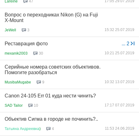
17:05 29.07.2019
Lareine
47
Вопрос о переходниках Nikon (G) на Fuji
X-Mount
15:32 25.07.2019
JeWell
3
Реставрация фото
...
2
10:21 25.07.2019
mexanik2003
30
Серийные номера советских объективов.
Помогите разобраться
10:32 13.07.2019
MusibaMugabe
9
Canon 24-105 Err 01 куда нести чинить?
17:17 07.07.2019
SAD Tailor
10
Объектив Сигма в городе не починить?..
11:53 24.06.2019
Татьяна
Андреевна
)
4