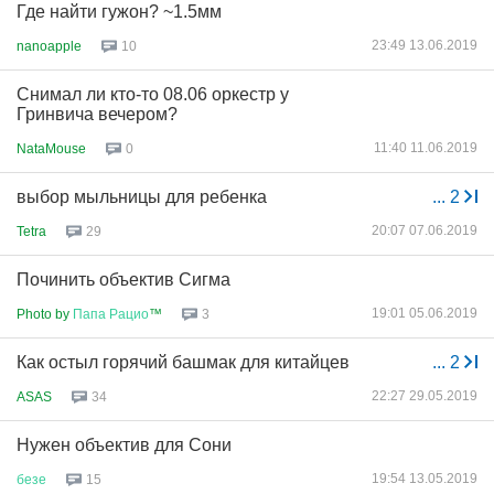
Где найти гужон? ~1.5мм
23:49 13.06.2019
nanoapple
10
Снимал ли кто-то 08.06 оркестр у
Гринвича вечером?
11:40 11.06.2019
NataMouse
0
выбор мыльницы для ребенка
...
2
20:07 07.06.2019
Tetra
29
Починить объектив Сигма
19:01 05.06.2019
Photo by
Папа
Рацио
™
3
Как остыл горячий башмак для китайцев
...
2
22:27 29.05.2019
ASAS
34
Нужен объектив для Сони
19:54 13.05.2019
безе
15