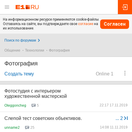
На информационном ресурсе применяются cookie-файлы.
Согласен
Оставаясь на сайте, вы подтверждаете свое
согласие
на
их использование.
Поиск по форумам
Общение
Технологии
Фотография
Фотография
Создать тему
Online 1
Фотостудия с интерьером
художественной мастерской
22:17 17.11.2019
Oleggoncheg
5
Слепой тест советских объективов.
...
2
14:08 11.11.2019
unname2
25