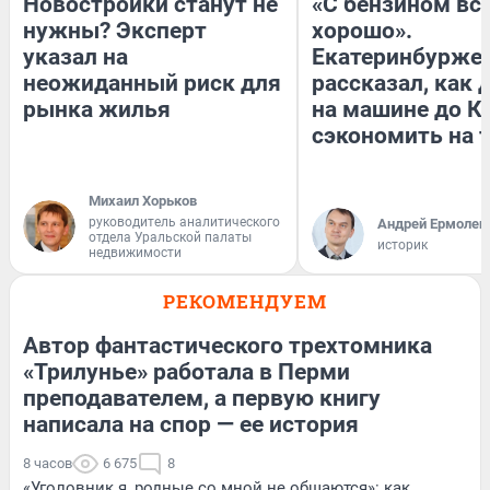
Новостройки станут не
«С бензином вс
нужны? Эксперт
хорошо».
указал на
Екатеринбурже
неожиданный риск для
рассказал, как 
рынка жилья
на машине до К
сэкономить на 
Михаил Хорьков
руководитель аналитического
Андрей Ермолен
отдела Уральской палаты
историк
недвижимости
РЕКОМЕНДУЕМ
Автор фантастического трехтомника
«Трилунье» работала в Перми
преподавателем, а первую книгу
написала на спор — ее история
8 часов
6 675
8
«Уголовник я, родные со мной не общаются»: как