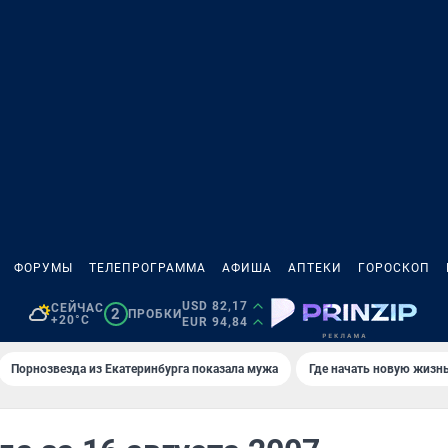
ФОРУМЫ
ТЕЛЕПРОГРАММА
АФИША
АПТЕКИ
ГОРОСКОП
USD 82,17
СЕЙЧАС
2
ПРОБКИ
+20°C
EUR 94,84
Порнозвезда из Екатеринбурга показала мужа
Где начать новую жизн