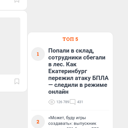
ТОП 5
Попали в склад,
1
сотрудники сбегали
в лес. Как
Екатеринбург
пережил атаку БПЛА
— следили в режиме
онлайн
126 789
431
«Может, буду игры
2
создавать»: выпускник