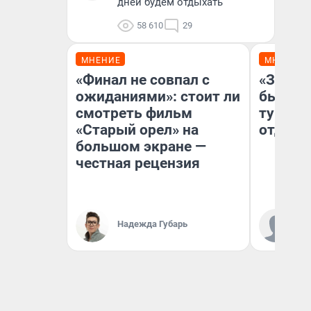
дней будем отдыхать
58 610
29
МНЕНИЕ
МНЕНИЕ
«Финал не совпал с
«За не
ожиданиями»: стоит ли
были с
смотреть фильм
турист
«Старый орел» на
отдыхе
большом экране —
честная рецензия
Ал
Надежда Губарь
за
ре