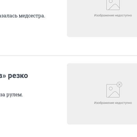
залась медсестра.
» резко
за рулем.