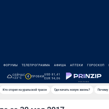
ФОРУМЫ
ТЕЛЕПРОГРАММА
АФИША
АПТЕКИ
ГОРОСКОП
USD 81,41
СЕЙЧАС
4
ПРОБКИ
+23°C
EUR 94,06
Кто сгорел на уральской трассе
Где начать новую жизнь?
Почему 