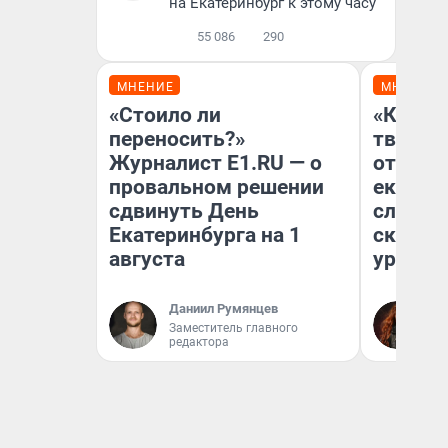
на Екатеринбург к этому часу
55 086
290
МНЕНИЕ
МНЕНИЕ
«Стоило ли
«Какую
переносить?»
творили
Журналист E1.RU — о
отмажу
провальном решении
екатер
сдвинуть День
следов
Екатеринбурга на 1
сканда
августа
уральс
Даниил Румянцев
Ек
Заместитель главного
Об
редактора