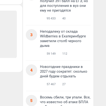
получил 391 балл на ЕГЭ, но
для поступления в вуз они
ему не пригодятся
95 433
40
Неподалеку от склада
3
Wildberries в Екатеринбурге
заметили столб черного
дыма
59 149
112
Новогодние праздники в
4
2027 году сократят: сколько
дней будем отдыхать
57 467
27
Восемь сбили, три упали. Все,
5
что известно об атаке БПЛА