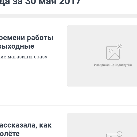
да за 30 мая 2017
времени работы
 выходные
кие магазины сразу
ассказала, как
полёте