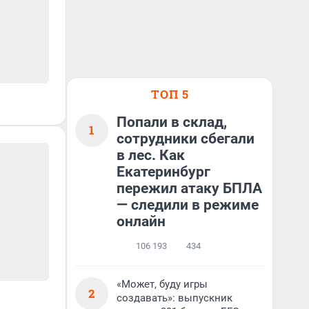
ТОП 5
Попали в склад,
1
сотрудники сбегали
в лес. Как
Екатеринбург
пережил атаку БПЛА
— следили в режиме
онлайн
106 193
434
«Может, буду игры
2
создавать»: выпускник