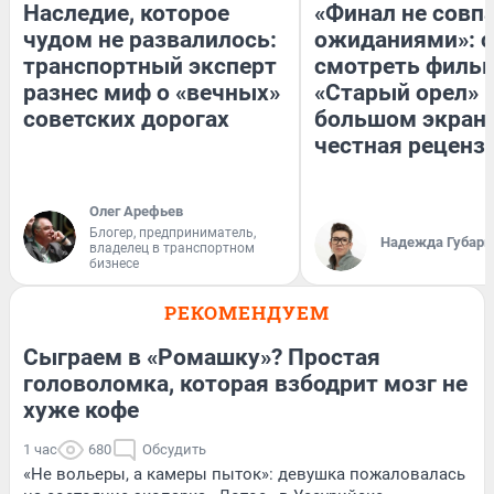
Наследие, которое
«Финал не совпа
чудом не развалилось:
ожиданиями»: с
транспортный эксперт
смотреть филь
разнес миф о «вечных»
«Старый орел» 
советских дорогах
большом экран
честная реценз
Олег Арефьев
Блогер, предприниматель,
Надежда Губарь
владелец в транспортном
бизнесе
РЕКОМЕНДУЕМ
Сыграем в «Ромашку»? Простая
головоломка, которая взбодрит мозг не
хуже кофе
1 час
680
Обсудить
«Не вольеры, а камеры пыток»: девушка пожаловалась