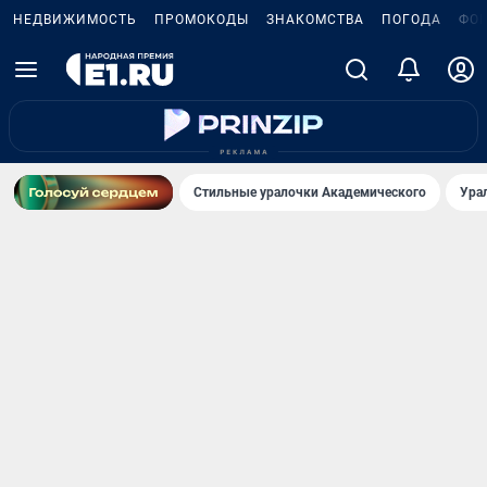
НЕДВИЖИМОСТЬ
ПРОМОКОДЫ
ЗНАКОМСТВА
ПОГОДА
ФО
Стильные уралочки Академического
Ура