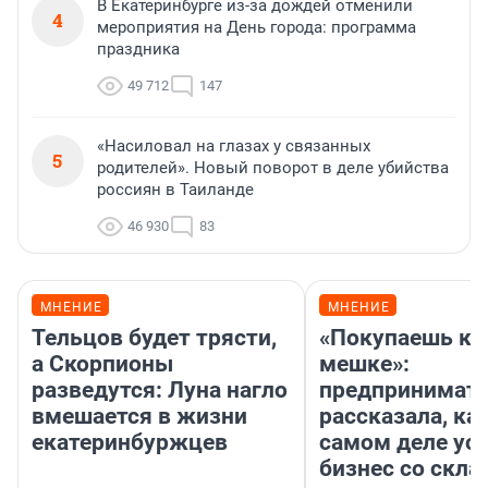
В Екатеринбурге из-за дождей отменили
4
мероприятия на День города: программа
праздника
49 712
147
«Насиловал на глазах у связанных
5
родителей». Новый поворот в деле убийства
россиян в Таиланде
46 930
83
МНЕНИЕ
МНЕНИЕ
Тельцов будет трясти,
«Покупаешь ко
а Скорпионы
мешке»:
разведутся: Луна нагло
предпринимат
вмешается в жизни
рассказала, как
екатеринбуржцев
самом деле ус
бизнес со скл