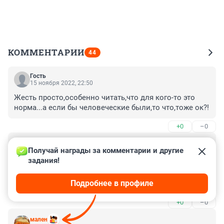
КОММЕНТАРИИ
44
Гость
15 ноября 2022, 22:50
Жесть просто,особенно читать,что для кого-то это 
норма...а если бы человеческие были,то что,тоже ок?!
+0
–0
Гость
15 ноября 2022, 21:05
Получай награды за комментарии и другие 
задания!
"Дети не увидели" - а что такое, почему вдруг стало 
модно детей держать за инвалидов ? Дети не старики 
Подробнее в профиле
, инфаркт не заработают.
+0
–0
мален