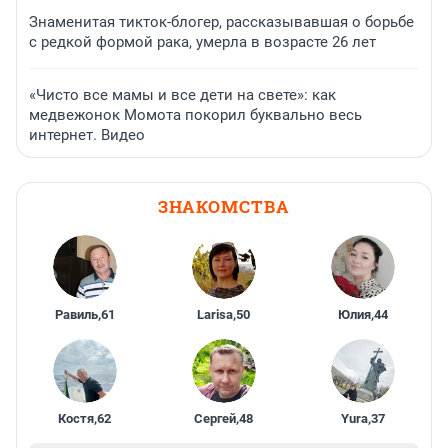
Знаменитая тикток-блогер, рассказывавшая о борьбе
с редкой формой рака, умерла в возрасте 26 лет
«Чисто все мамы и все дети на свете»: как
медвежонок Момота покорил буквально весь
интернет. Видео
ЗНАКОМСТВА
Равиль
,
61
Larisa
,
50
Юлия
,
44
Костя
,
62
Сергей
,
48
Yura
,
37