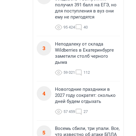
получил 391 балл на ЕГЭ, но
для поступления в вуз они
ему не пригодятся
95 424
40
Неподалеку от склада
3
Wildberries в Екатеринбурге
заметили столб черного
дыма
59 021
112
Новогодние праздники в
4
2027 году сократят: сколько
дней будем отдыхать
57 459
27
Восемь сбили, три упали. Все,
5
что известно об атаке БПЛА