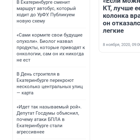
«Если можн
В Екатеринбурге сменит
КТ, лучше е
маршрут автобус, который
ходит до УрФУ. Публикуем
колонка вра
новую схему
он отказал
легкие
«Сами кормите свои будущие
опухоли». Биолог назвал
8 ноября, 2020, 09:0
продукты, которые приводят к
онкологии, сам он их никогда
не ест
В День строителя в
Екатеринбурге перекроют
несколько центральных улиц
— карта
«Идет так называемый рой».
Депутат Госдумы объяснил,
почему атаки БПЛА в
Екатеринбурге стали
агрессивнее