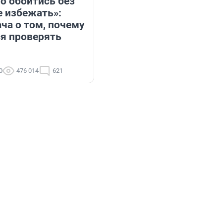
о обойтись без
е избежать»:
ча о том, почему
ся проверять
0
476 014
621