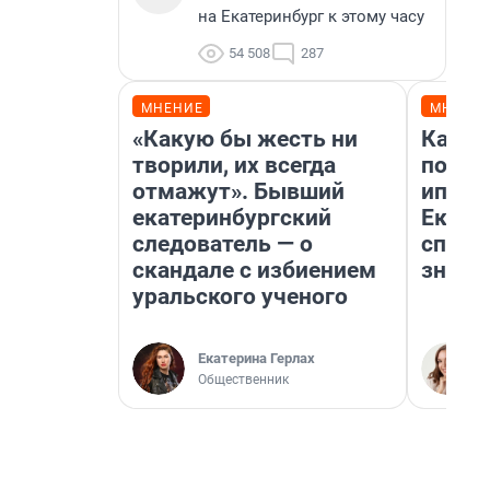
на Екатеринбург к этому часу
54 508
287
МНЕНИЕ
МНЕНИ
«Какую бы жесть ни
Как в
творили, их всегда
после
отмажут». Бывший
ипоте
екатеринбургский
Екате
следователь — о
спосо
скандале с избиением
знают
уральского ученого
Екатерина Герлах
Общественник