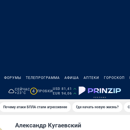
ФОРУМЫ
ТЕЛЕПРОГРАММА
АФИША
АПТЕКИ
ГОРОСКОП
USD 81,41
СЕЙЧАС
4
ПРОБКИ
+23°C
EUR 94,06
Почему атаки БПЛА стали агрессивнее
Где начать новую жизнь?
С
Александр Кугаевский