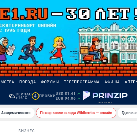
ОМСТВА
ПОГОДА
ФОРУМЫ
ТЕЛЕПРОГРАММА
АФИША
АПТЕ
USD 81,41
СЕЙЧАС
4
ПРОБКИ
+16°C
EUR 94,06
 Академического
Пожар возле склада Wildberries — онлайн
Где нач
БИЗНЕС