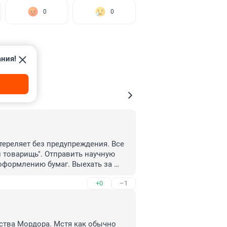
0
0
ания!
тереляет без предупреждения. Все 
товарищь". Отправить научную 
оформлению бумаг. Выехать за 
ится раз в жизни ( и потом об 
+0
–1
ьства Мордора. Мстя как обычно 