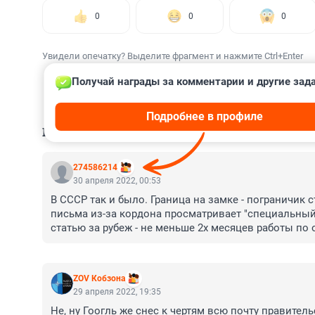
0
0
0
Увидели опечатку? Выделите фрагмент и нажмите Ctrl+Enter
Получай награды за комментарии и другие зад
Подробнее в профиле
КОММЕНТАРИИ
51
274586214
30 апреля 2022, 00:53
В СССР так и было. Граница на замке - пограничик с
письма из-за кордона просматривает "специальный 
статью за рубеж - не меньше 2х месяцев работы по 
рубеж в турпоездку или по работе хорошо если получ
этом расказывать все знакомым о их жизни).

За валюту до смертной казни.

ZOV Кобзона
И ничего жили.
29 апреля 2022, 19:35
Не, ну Гоогль же снес к чертям всю почту правител