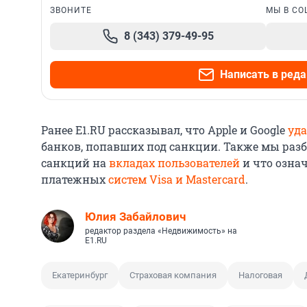
ЗВОНИТЕ
МЫ В СО
8 (343) 379-49-95
Написать в ред
Ранее E1.RU рассказывал, что Apple и Google
уд
банков, попавших под санкции. Также мы разб
санкций на
вкладах пользователей
и что озна
платежных
систем Visa и Mastercard
.
Юлия Забайлович
редактор раздела «Недвижимость» на
E1.RU
Екатеринбург
Страховая компания
Налоговая