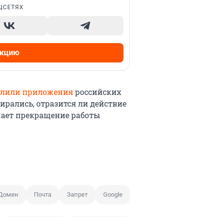
ЦСЕТЯХ
акцию
алили приложения
российских
ирались, отразится ли действие
чает прекращение работы
Домен
Почта
Запрет
Google
ФНС