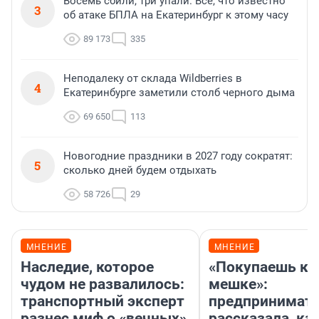
Восемь сбили, три упали. Все, что известно
3
об атаке БПЛА на Екатеринбург к этому часу
89 173
335
Неподалеку от склада Wildberries в
4
Екатеринбурге заметили столб черного дыма
69 650
113
Новогодние праздники в 2027 году сократят:
5
сколько дней будем отдыхать
58 726
29
МНЕНИЕ
МНЕНИЕ
Наследие, которое
«Покупаешь ко
чудом не развалилось:
мешке»:
транспортный эксперт
предпринимат
разнес миф о «вечных»
рассказала, как