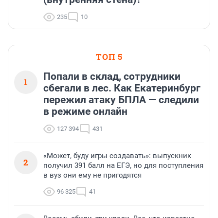
235
10
ТОП 5
Попали в склад, сотрудники
1
сбегали в лес. Как Екатеринбург
пережил атаку БПЛА — следили
в режиме онлайн
127 394
431
«Может, буду игры создавать»: выпускник
2
получил 391 балл на ЕГЭ, но для поступления
в вуз они ему не пригодятся
96 325
41