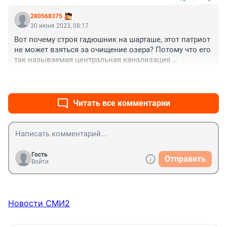
в этом химреактиве. Сбросы воды с хлором 
сливаются в Шарташ, загаживая озеро. Баден-Баден - 
280568375
это свинство по отношению к жителям города и 
30 июня 2023, 08:17
наглость перед властями, которые запретили 
Вот почему строя гадюшник на шарташе, этот патриот 
стройку. Подобные "доходные заведения" надо 
не может взяться за очищение озера? Потому что его 
строить с километрах от водоохранных зон и с 
так называемая центральная канализация 
обязательным соблюдением всех процедур и 
замыкается на озере?
нормативов безопасности, под контролем городских 
+1
–0
органов власти. Самострой на Шарташе - закопать за 
счет миллиардера по суду.
Читать все комментарии
Гость
Отправить
Войти
Новости СМИ2