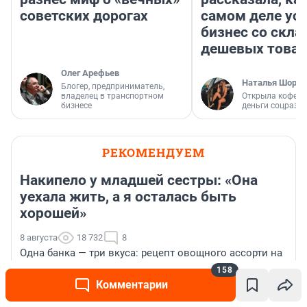
советских дорогах
самом деле ус
бизнес со скл
дешевых това
Олег Арефьев
Наталья Шорох
Блогер, предприниматель,
владелец в транспортном
Открыла кофейн
бизнесе
деньги соцразв
РЕКОМЕНДУЕМ
Накипело у младшей сестры: «Она
уехала жить, а я осталась быть
хорошей»
8 августа
18 732
8
Одна банка — три вкуса: рецепт овощного ассорти на
зиму для жителей Архангельской области
158
Комментарии
Модные рецепты соусов от молодой хозяйки.