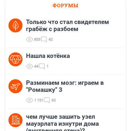
ФОРУМЫ
Только что стал свидетелем
грабёж с разбоем
853
42
Нашла котёнка
44
1
Разминаем мозг: играем в
"Ромашку" 3
1 151
63
чем лучше зашить узел
мауэрлата изнутри дома
(внутренняя стена)?