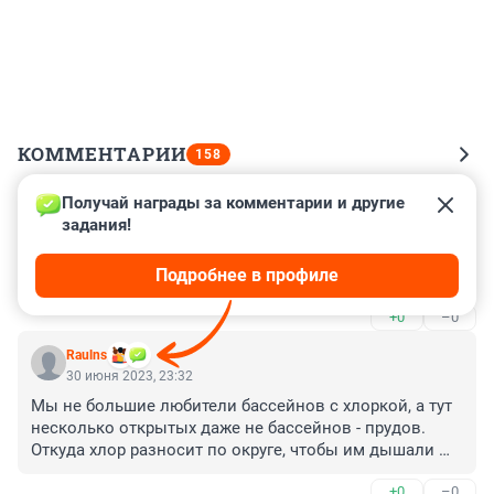
КОММЕНТАРИИ
158
Получай награды за комментарии и другие 
Гость
25 июля 2023, 15:30
задания!
построили бы уже нормальный парк аттракционов, а 
Подробнее в профиле
не вот это убожество в ЦПКиО.
+0
–0
Raulns
30 июня 2023, 23:32
Мы не большие любители бассейнов с хлоркой, а тут 
несколько открытых даже не бассейнов - прудов. 
Откуда хлор разносит по округе, чтобы им дышали 
все, а не только те, кто покупает билет поплескаться 
+0
–0