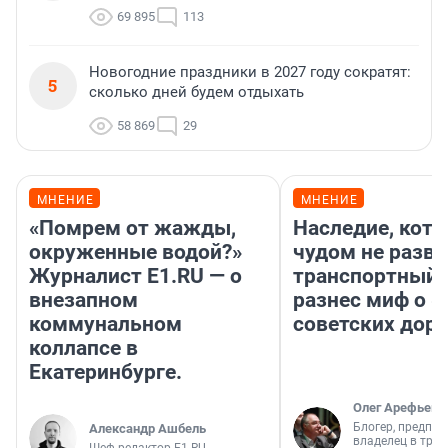
69 895
113
Новогодние праздники в 2027 году сократят:
5
сколько дней будем отдыхать
58 869
29
МНЕНИЕ
МНЕНИЕ
«Помрем от жажды,
Наследие, кото
окруженные водой?»
чудом не разва
Журналист E1.RU — о
транспортный 
внезапном
разнес миф о 
коммунальном
советских доро
коллапсе в
Екатеринбурге.
Олег Арефьев
Блогер, предпри
Александр Ашбель
владелец в тра