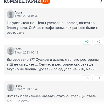
КОММЕНТАРИИ
122
Гость
4 мая 2023, 05:33
Не удивительно. Цены улетели в космос, качество 
блюд упало. Сейчас в кафе цены, как раньше были в 
ресторане.
+0
–0
Гость
4 мая 2023, 00:13
Вы серьёзно ??? Сушков и жизнь март это рестораны 
? 🤦 не смешите ... Сейчас в ресторане как раньше 
вкусно не поешь , уровень блюд упал на 60%, меньше 
и не вкусно т к продукты не те и т д и выбор блюд 
+0
–1
уменьшился , а то что предлагают мы и дома 
приготовим ... Зашел как то в Гринвич и все там жруд 
Гость
блюдо удон , большой таз с травой , лапшой и скаким 
3 мая 2023, 16:49
то подозрительным бульоном , взял попробовать .. 
Вот так правильнее назвать статью "Уральцы стали 
Ну все же едят... 🙄🤦такого .... я не смог съесть... или 
меньше есть"
люди совсем перестали разбираться в еде или ли ж 
бы брюхо набить...