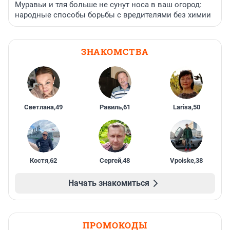
Муравьи и тля больше не сунут носа в ваш огород:
народные способы борьбы с вредителями без химии
ЗНАКОМСТВА
Светлана
,
49
Равиль
,
61
Larisa
,
50
Костя
,
62
Сергей
,
48
Vpoiske
,
38
Начать знакомиться
ПРОМОКОДЫ