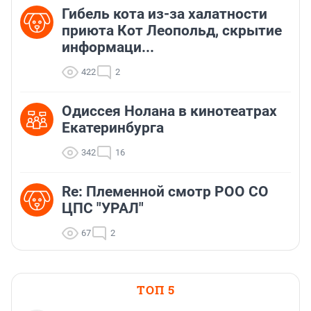
Гибель кота из-за халатности
приюта Кот Леопольд, скрытиe
информаци...
422
2
Одиссея Нолана в кинотеатрах
Екатеринбурга
342
16
Re: Племеннoй смoтр РOO CO
ЦПС "УРАЛ"
67
2
ТОП 5