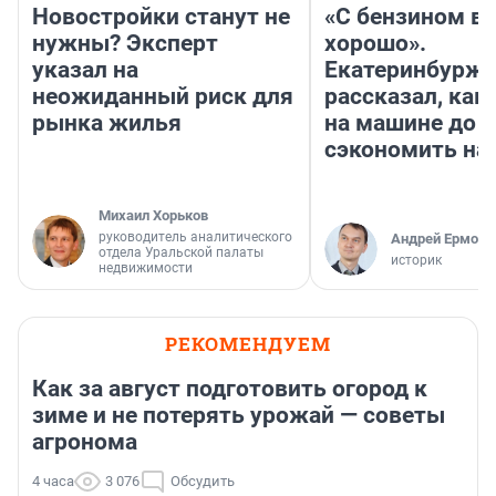
Новостройки станут не
«С бензином вс
нужны? Эксперт
хорошо».
указал на
Екатеринбурж
неожиданный риск для
рассказал, как
рынка жилья
на машине до К
сэкономить на
Михаил Хорьков
руководитель аналитического
Андрей Ермоле
отдела Уральской палаты
историк
недвижимости
РЕКОМЕНДУЕМ
Как за август подготовить огород к
зиме и не потерять урожай — советы
агронома
4 часа
3 076
Обсудить