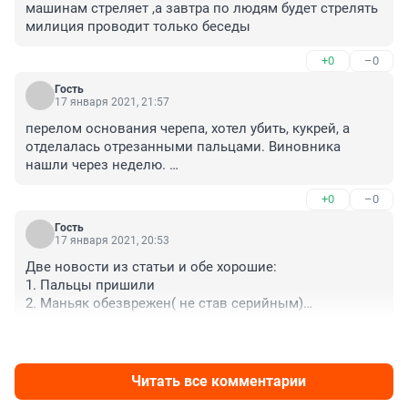
машинам стреляет ,а завтра по людям будет стрелять 
милиция проводит только беседы
+0
–0
Гость
17 января 2021, 21:57
перелом основания черепа, хотел убить, кукрей, а 
отделалась отрезанными пальцами. Виновника 
нашли через неделю. 

Мы жывем вдемократической стране, фигли
+0
–0
Гость
17 января 2021, 20:53
Две новости из статьи и обе хорошие:

1. Пальцы пришили

2. Маньяк обезврежен( не став серийным)

Эх, только бы "самый гуманный" не подвёл
+0
–0
Читать все комментарии