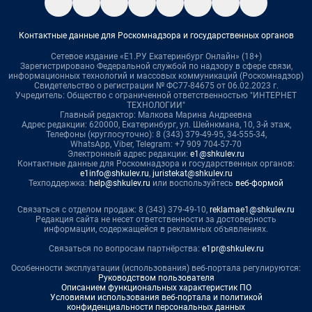
Контактные данные для Роскомнадзора и государственных органов
Сетевое издание «Е1.РУ Екатеринбург Онлайн» (18+)
Зарегистрировано Федеральной службой по надзору в сфере связи,
информационных технологий и массовых коммуникаций (Роскомнадзор)
Свидетельство о регистрации № ФС77-84675 от 06.02.2023 г.
Учредитель: Общество с ограниченной ответственностью "ИНТЕРНЕТ
ТЕХНОЛОГИИ"
Главный редактор: Малкова Марина Андреевна
Адрес редакции: 620000, Екатеринбург, ул. Шейнкмана, 10, 3-й этаж,
Телефоны (круглосуточно): 8 (343) 379-49-95, 34-555-34,
WhatsApp, Viber, Telegram: +7 909 704-57-70
Электронный адрес редакции:
e1@shkulev.ru
Контактные данные для Роскомнадзора и государственных органов:
e1info@shkulev.ru
,
juristekat@shkulev.ru
Техподдержка:
help@shkulev.ru
или воспользуйтесь
веб-формой
Связаться с отделом продаж: 8 (343) 379-49-10,
reklamae1@shkulev.ru
Редакция сайта не несет ответственности за достоверность
информации, содержащейся в рекламных объявлениях.
Связаться по вопросам партнёрства:
e1pr@shkulev.ru
Особенности эксплуатации (использования) веб-портала регулируются:
Руководством пользователя
Описанием функциональных характеристик ПО
Условиями использования веб-портала и политикой
конфиденциальности персональных данных