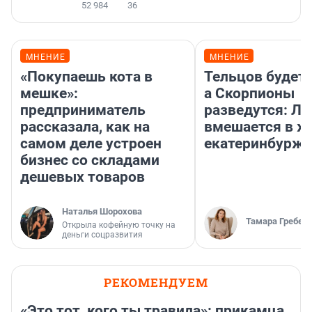
52 984
36
МНЕНИЕ
МНЕНИЕ
«Покупаешь кота в
Тельцов будет 
мешке»:
а Скорпионы
предприниматель
разведутся: Лу
рассказала, как на
вмешается в ж
самом деле устроен
екатеринбурж
бизнес со складами
дешевых товаров
Наталья Шорохова
Тамара Гребен
Открыла кофейную точку на
деньги соцразвития
РЕКОМЕНДУЕМ
«Это тот, кого ты травила»: прикамца