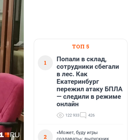
ТОП 5
Попали в склад,
1
сотрудники сбегали
в лес. Как
Екатеринбург
пережил атаку БПЛА
— следили в режиме
онлайн
122 933
426
«Может, буду игры
2
создавать»: выпускник