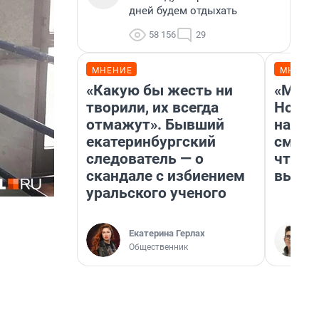
дней будем отдыхать
58 156
29
МНЕНИЕ
МНЕНИ
«Какую бы жесть ни
«Мы в
творили, их всегда
Нолан
отмажут». Бывший
настр
екатеринбургский
смотр
следователь — о
чтобы
скандале с избиением
выгля
уральского ученого
Екатерина Герлах
Общественник