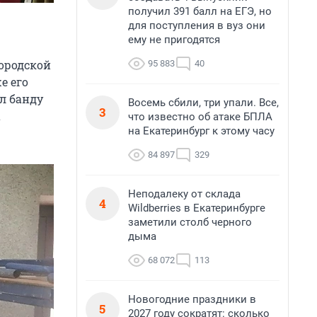
получил 391 балл на ЕГЭ, но
для поступления в вуз они
ему не пригодятся
ородской
95 883
40
е его
л банду
Восемь сбили, три упали. Все,
3
а
что известно об атаке БПЛА
на Екатеринбург к этому часу
84 897
329
Неподалеку от склада
4
Wildberries в Екатеринбурге
заметили столб черного
дыма
68 072
113
Новогодние праздники в
5
2027 году сократят: сколько