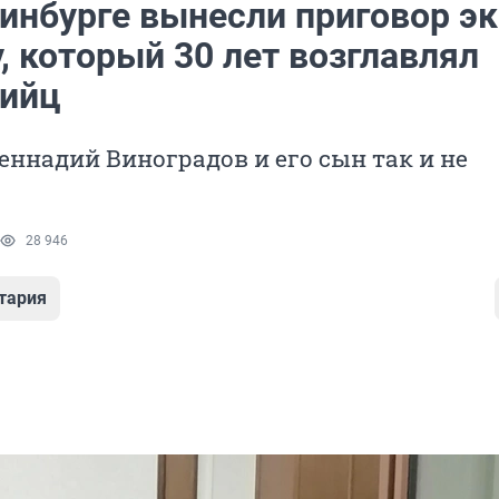
инбурге вынесли приговор эк
, который 30 лет возглавлял
бийц
еннадий Виноградов и его сын так и не
28 946
тария