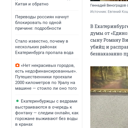
Китая и обратно
Геннадий Виноградов 
Источник: 
Евгений Кош
Переводы россиян начнут
блокировать по одной
В Екатеринбург
причине: подробности
думы от «Едино
сыну Роману Вин
Стало известно, почему в
убийц и распра
нескольких районах
Екатеринбурга пропала вода
безнаказанно п
«Нет некрасивых городов,
есть недофинансированные».
Путешественники проехали
2000 километров по Уралу на
машине — стоило ли оно того
Екатеринбуржцы с ведрами
выстраиваются в очередь к
фонтану — следим онлайн, как
горожане выживают без воды
в кранах