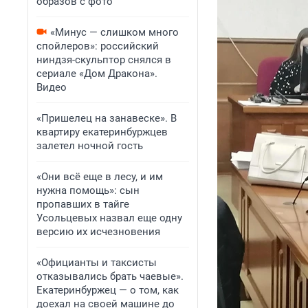
образов с фото
«Минус — слишком много
спойлеров»: российский
ниндзя-скульптор снялся в
сериале «Дом Дракона».
Видео
«Пришелец на занавеске». В
квартиру екатеринбуржцев
залетел ночной гость
«Они всё еще в лесу, и им
нужна помощь»: сын
пропавших в тайге
Усольцевых назвал еще одну
версию их исчезновения
«Официанты и таксисты
отказывались брать чаевые».
Екатеринбуржец — о том, как
доехал на своей машине до