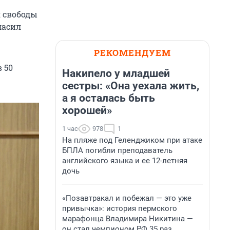
я свободы
ласил
РЕКОМЕНДУЕМ
 50
Накипело у младшей
сестры: «Она уехала жить,
а я осталась быть
хорошей»
1 час
978
1
На пляже под Геленджиком при атаке
БПЛА погибли преподаватель
английского языка и ее 12-летняя
дочь
«Позавтракал и побежал — это уже
привычка»: история пермского
марафонца Владимира Никитина —
он стал чемпионом РФ 35 раз