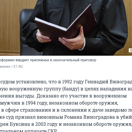
оформил вердикт присяжных в окончательный приговор
жанин / E1.RU
судом установлено, что в 1992 году Геннадий Виногра
вую вооруженную группу (банду) в целях нападения н
чения выгоды. Доказано его участие в вооруженном
мужчин в 1994 году, незаконном обороте оружия,
в сфере страхования и в склонении к даче заведомо 
же суд признал виновным Романа Виноградова в убий
ея Буксина в 2003 году и незаконном обороте оружия
тральном аппарате СКР.