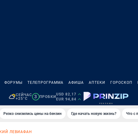
ФОРУМЫ
ТЕЛЕПРОГРАММА
АФИША
АПТЕКИ
ГОРОСКОП
USD 82,17
СЕЙЧАС
3
ПРОБКИ
+25°C
EUR 94,84
Резко снизились цены на бензин
Где начать новую жизнь?
Что с 
КИЙ ЛЕВИАФАН