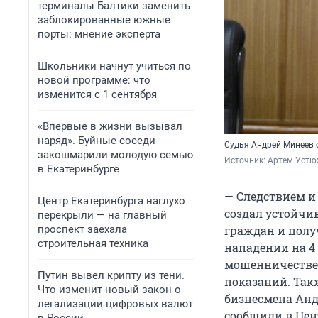
терминалы Балтики заменить
заблокированные южные
порты: мнение эксперта
Школьники начнут учиться по
новой программе: что
изменится с 1 сентября
«Впервые в жизни вызывал
наряд». Буйные соседи
Судья Андрей Минеев 
закошмарили молодую семью
Источник: 
Артем Устю
в Екатеринбурге
— Следствием и 
Центр Екатеринбурга наглухо
создал устойчи
перекрыли — на главный
проспект заехала
граждан и полу
строительная техника
нападении на 4 
мошенничестве 
Путин вывел крипту из тени.
показаний. Так
Что изменит новый закон о
бизнесмена Андр
легализации цифровых валют
сообщили в Цен