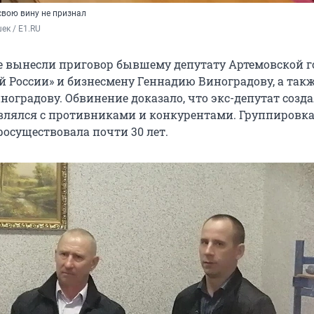
свою вину не признал
ек / E1.RU
е вынесли приговор бывшему депутату Артемовской г
й России» и бизнесмену Геннадию Виноградову, а такж
оградову. Обвинение доказало, что экс-депутат созда
влялся с противниками и конкурентами. Группировк
росуществовала почти 30 лет.