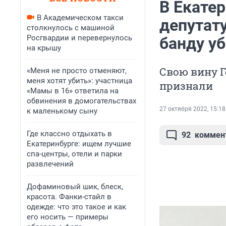
В Екатер
В Академическом такси
депутату
столкнулось с машиной
Росгвардии и перевернулось
банду у
на крышу
Свою вину Г
«Меня не просто отменяют,
меня хотят убить»: участница
признали
«Мамы в 16» ответила на
обвинения в домогательствах
27 октября 2022, 15:18
к маленькому сыну
Где классно отдыхать в
92
коммен
Екатеринбурге: ищем лучшие
спа-центры, отели и парки
развлечений
Дофаминовый шик, блеск,
красота. Фанки-стайл в
одежде: что это такое и как
его носить — примеры