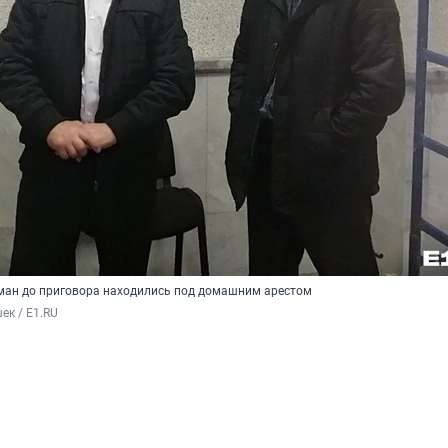
оман до приговора находились под домашним арестом
ек / E1.RU