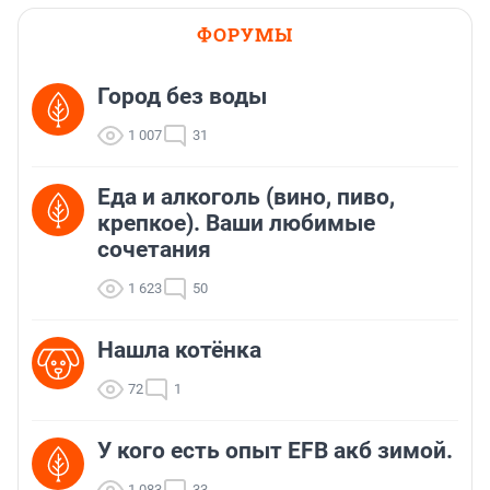
ФОРУМЫ
Город без воды
1 007
31
Еда и алкоголь (вино, пиво,
крепкое). Ваши любимые
сочетания
1 623
50
Нашла котёнка
72
1
У кого есть опыт EFB акб зимой.
1 083
33