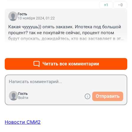
+1
–0
Гость
10 ноября 2024, 01:22
Какая чуууушь)) опять заказик. Ипотека под большой 
процент? так не покупайте сейчас, процент потом 
будут опускать, дожидайтесь, кто вас заставляет в это 
время покупать?))) 73 года любит новые платья-
+0
–0
кофточки? моей бабушке столько же, за жизнь 
столько этого и другого добра накопила, говорит, не 
сносить за оставшуюся жизнь, о новых нет 
Читать все комментарии
надобности думать совсем! Молочное подорожало 
сильно?! да ну? вот беру молоко- стоило 59р, теперь 
66р -ааааа, я раззоряюсь!!! что за заказухи тут 
стремные
Гость
Отправить
Войти
Новости СМИ2