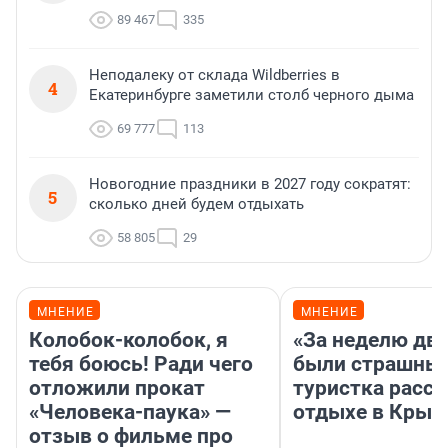
89 467
335
Неподалеку от склада Wildberries в
4
Екатеринбурге заметили столб черного дыма
69 777
113
Новогодние праздники в 2027 году сократят:
5
сколько дней будем отдыхать
58 805
29
МНЕНИЕ
МНЕНИЕ
Колобок-колобок, я
«За неделю две
тебя боюсь! Ради чего
были страшные
отложили прокат
туристка расск
«Человека-паука» —
отдыхе в Крым
отзыв о фильме про