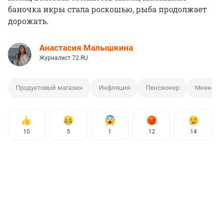
баночка икры стала роскошью, рыба продолжает
дорожать.
Анастасия Малышкина
Журналист 72.RU
Продуктовый магазин
Инфляция
Пенсионер
Мнение 
10
5
1
12
14