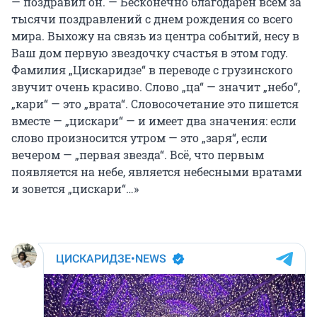
— поздравил он. — Бесконечно благодарен всем за
тысячи поздравлений с днем рождения со всего
мира. Выхожу на связь из центра событий, несу в
Ваш дом первую звездочку счастья в этом году.
Фамилия „Цискаридзе“ в переводе с грузинского
звучит очень красиво. Слово „ца“ — значит „небо“,
„кари“ — это „врата“. Словосочетание это пишется
вместе — „цискари“ — и имеет два значения: если
слово произносится утром — это „заря“, если
вечером — „первая звезда“. Всё, что первым
появляется на небе, является небесными вратами
и зовется „цискари“…»