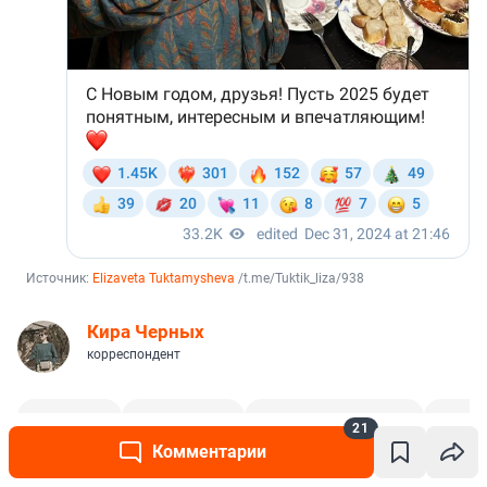
Источник: 
Elizaveta Tuktamysheva
 /t.me/Tuktik_liza/938
Кира Черных
корреспондент
Новый год
Ольга Бузова
Анастасия Волочкова
Настя 
21
Комментарии