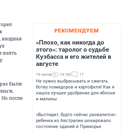
горел
РЕКОМЕНДУЕМ
к
, входная
«Плохо, как никогда до
ух
этого»: таролог о судьбе
е взять
Кузбасса и его жителей в
у
августе
19 часов
14 160
17
Не нужно выбрасывать и сжигать
 раз были
ботву помидоров и картофеля! Как я
ньги,
нашла лучшее удобрение для яблони
 Но после
и малины
«Выглядит, будто сейчас развалится»:
ребенка из Австралии шокировало
состояние зданий в Приморье