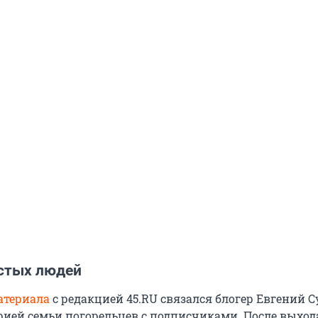
стых людей
атериала
с редакцией 45.RU связался блогер Евгений С
рией семьи погорельцев с подписчиками. После выход