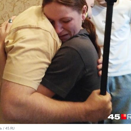
 / 45.RU