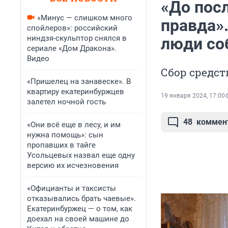
«До посл
«Минус — слишком много
правда»
спойлеров»: российский
ниндзя-скульптор снялся в
люди со
сериале «Дом Дракона».
Видео
Сбор средст
«Пришелец на занавеске». В
квартиру екатеринбуржцев
19 января 2024, 17:00
залетел ночной гость
48
коммен
«Они всё еще в лесу, и им
нужна помощь»: сын
пропавших в тайге
Усольцевых назвал еще одну
версию их исчезновения
«Официанты и таксисты
отказывались брать чаевые».
Екатеринбуржец — о том, как
доехал на своей машине до