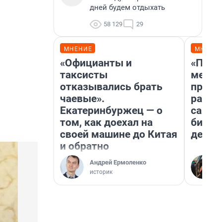
дней будем отдыхать
58 129
29
МНЕНИЕ
МНЕНИ
«Официанты и
«Поку
таксисты
мешке
отказывались брать
предп
чаевые».
расска
Екатеринбуржец — о
самом
том, как доехал на
бизне
своей машине до Китая
дешев
и обратно
Андрей Ермоленко
историк