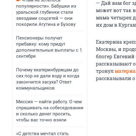
«Нам не хотелось
— Дай вам бог з
популярности». Бабушки из
может вот так в
уральской глубинки стали
мама четырех де
звездами соцсетей — они
покорили Агутина и Бузову
их дом в Курга
Пенсионеры получат
Екатерина креп
прибавку: кому придут
Москвы, и прод
дополнительные выплаты с 1
блогер Евгений 
сентября
рассказывают 
Почему екатеринбуржцам до
тронул
материа
сих пор не дали воду и когда
рассказывали о
закончится засуха? Ответ
коммунальщиков
Миссия — найти работу. О чем
спрашивать на собеседовании
и сколько денег просить,
чтобы вас точно взяли
«С детства мечтал стать