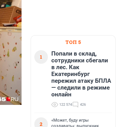
ТОП 5
Попали в склад,
1
сотрудники сбегали
в лес. Как
Екатеринбург
пережил атаку БПЛА
— следили в режиме
онлайн
122 574
426
«Может, буду игры
2
создавать»: выпускник