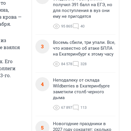
-то
получил 391 балл на ЕГЭ, но
ина,
для поступления в вуз они
ему не пригодятся
з крова —
абря.
95 865
40
 из
Восемь сбили, три упали. Все,
3
е взялся
что известно об атаке БПЛА
на Екатеринбург к этому часу
. Его
84 578
328
коллеги
3-го.
Неподалеку от склада
4
Wildberries в Екатеринбурге
заметили столб черного
дыма
67 897
113
Новогодние праздники в
5
2027 году сократят: сколько