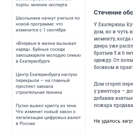
порты: мнение эксперта
Стечение об
Школьники начнут учиться по
У Екатерины Ку
новой программе: что
изменится с 1 сентября
дом, но и чуть 
моменту, когда
«Впервые в жизни вызывал
дверь уже расп
наряд». Буйные соседи
братьев 5 и 6 л
закошмарили молодую семью
одежду. От пол
в Екатеринбурге
босиком и прак
Центр Екатеринбурга наглухо
перекрыли — на главный
Дом сгорел пер
проспект заехала
у риелтора — д
строительная техника
добавив взятые 
пожара продава
Путин вывел крипту из тени.
Что изменит новый закон о
легализации цифровых валют
Не удалось загр
в России