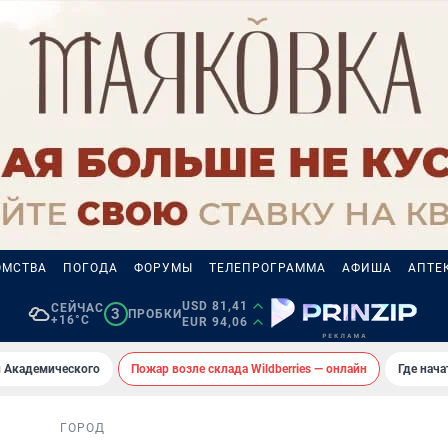
ОМСТВА
ПОГОДА
ФОРУМЫ
ТЕЛЕПРОГРАММА
АФИША
АПТЕ
USD 81,41
СЕЙЧАС
3
ПРОБКИ
+16°C
EUR 94,06
 Академического
Пожар возле склада Wildberries — онлайн
Где нач
ГОРОД