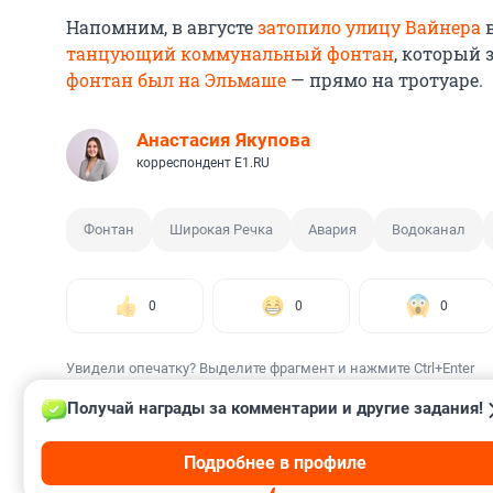
Напомним, в августе
затопило улицу Вайнера
в
танцующий коммунальный фонтан
, который 
фонтан был на Эльмаше
— прямо на тротуаре.
Анастасия Якупова
корреспондент E1.RU
Фонтан
Широкая Речка
Авария
Водоканал
0
0
0
Увидели опечатку? Выделите фрагмент и нажмите Ctrl+Enter
Получай награды за комментарии и другие задания!
Подробнее в профиле
КОММЕНТАРИИ
37