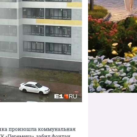
ечка произошла коммунальная
ЖК «Перемена», забил фонтан