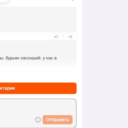
+1
–0
 бурьян засохший. у нас в 
+0
–0
нтарии
Отправить