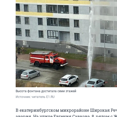
Высота фонтана достигала семи этажей
Источник: 
читатель E1.RU
В екатеринбургском микрорайоне Широкая Р
авария. На улице Евгения Савкова, 8, рядом с 