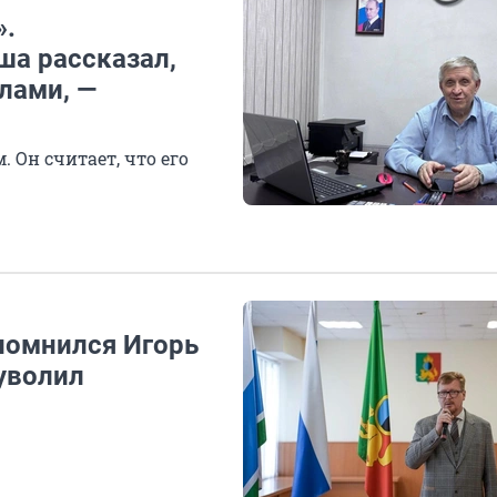
».
а рассказал,
елами, —
 Он считает, что его
помнился Игорь
уволил