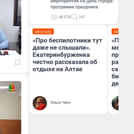
мероприятия на День города:
программа праздника
49 578
147
МНЕНИЕ
МНЕНИЕ
«Про беспилотники тут
«Покуп
даже не слышали».
мешке»
Екатеринбурженка
предпр
честно рассказала об
рассказ
отдыхе на Алтае
самом 
бизнес
дешевы
На
Ольга Чиги
От
де