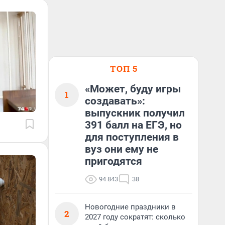
ТОП 5
«Может, буду игры
1
создавать»:
выпускник получил
391 балл на ЕГЭ, но
для поступления в
вуз они ему не
пригодятся
94 843
38
Новогодние праздники в
2
2027 году сократят: сколько