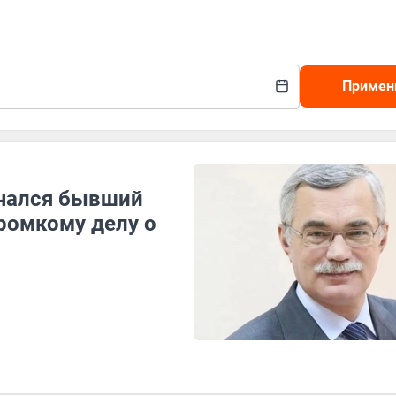
Примен
нчался бывший
ромкому делу о