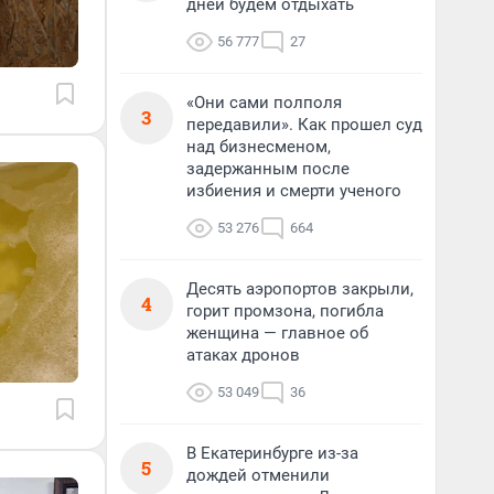
дней будем отдыхать
56 777
27
«Они сами полполя
3
передавили». Как прошел суд
над бизнесменом,
задержанным после
избиения и смерти ученого
53 276
664
Десять аэропортов закрыли,
4
горит промзона, погибла
женщина — главное об
атаках дронов
53 049
36
В Екатеринбурге из-за
5
дождей отменили