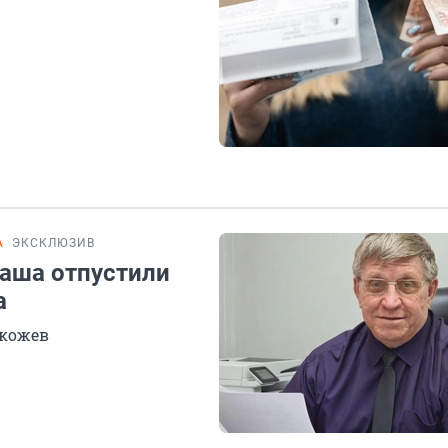
А
ЭКСКЛЮЗИВ
аша отпустили
а
окожев