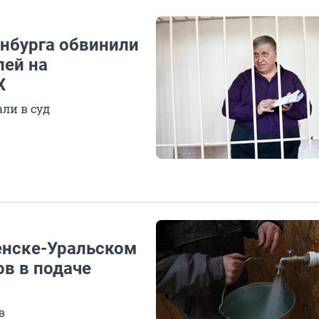
нбурга обвинили
лей на
Х
ли в суд
менске-Уральском
в в подаче
в