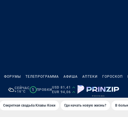
ФОРУМЫ
ТЕЛЕПРОГРАММА
АФИША
АПТЕКИ
ГОРОСКОП
USD 81,41
СЕЙЧАС
1
ПРОБКИ
+16°C
EUR 94,06
Секретная свадьба Клавы Коки
Где начать новую жизнь?
В больн