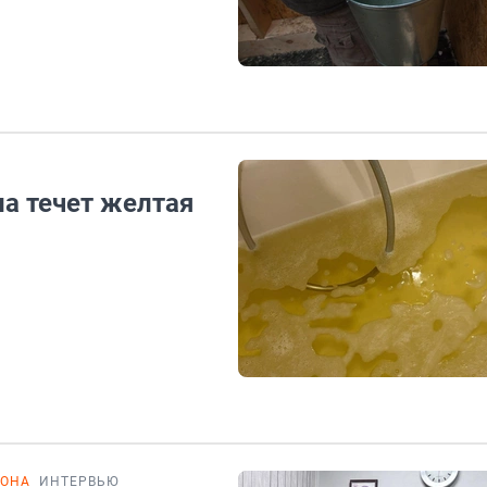
на течет желтая
РОНА
ИНТЕРВЬЮ