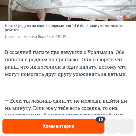
Наргиз родила на свет в роддоме при 14-й больнице уже четвертого
ребенка
Источник: 
Максим Воробьев / E1.RU
В соседней палате две девушки с Уралмаша. Обе
попали в роддом по прописке. Они говорят, что
рады, что их поселили в одну палату, потому что
могут помогать друг другу ухаживать за детьми.
— Если ты лежишь один, то не можешь выйти ни
на минуту. Если же у тебя есть соседка, то она
может помочь. У меня родился уже второй сын,
10
поэтому я помогаю советами, как ухаживать за
Комментарии
ребенком, хотя уже сама многое забыла, —