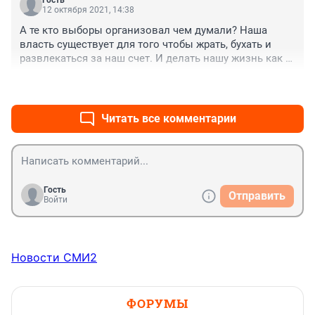
Гость
12 октября 2021, 14:38
А те кто выборы организовал чем думали? Наша 
власть существует для того чтобы жрать, бухать и 
развлекаться за наш счет. И делать нашу жизнь как 
можно хуже. И каждый день показывать нам, что мы 
+0
–0
рабы. Захотели - всех погнали прививаться, захотели, 
запретили в кафе ходить, в магазины. Захотели - 
десятки тысяч людей без работы оставили. А сами в 
Читать все комментарии
Вип - терминал в аэропорту и на Мальдивы с бокалом 
дон периньон. 

Только они забывают, что и они смертные и гореть 
им в аду.
Гость
Отправить
Войти
Новости СМИ2
ФОРУМЫ