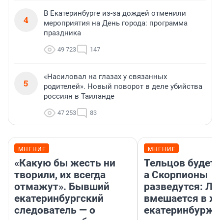
В Екатеринбурге из-за дождей отменили
4
мероприятия на День города: программа
праздника
49 723
147
«Насиловал на глазах у связанных
5
родителей». Новый поворот в деле убийства
россиян в Таиланде
47 253
83
МНЕНИЕ
МНЕНИЕ
«Какую бы жесть ни
Тельцов будет 
творили, их всегда
а Скорпионы
отмажут». Бывший
разведутся: Лу
екатеринбургский
вмешается в ж
следователь — о
екатеринбурж