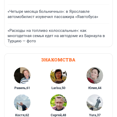
«Четыре месяца больничных»: в Ярославле
автомобилист изувечил пассажира «Яавтобуса»
«Расходы на топливо колоссальные»: как
многодетная семья едет на автодоме из Барнаула в
Турцию — фото
ЗНАКОМСТВА
Равиль
,
61
Larisa
,
50
Юлия
,
44
Костя
,
62
Сергей
,
48
Yura
,
37