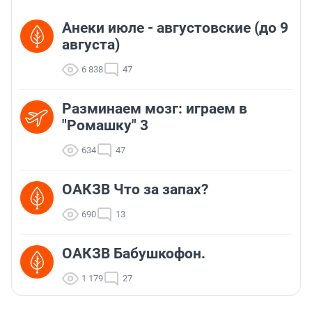
Анеки июле - августовские (до 9
августа)
6 838
47
Разминаем мозг: играем в
"Ромашку" 3
634
47
ОАКЗВ Что за запах?
690
13
ОАКЗВ Бабушкофон.
1 179
27