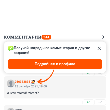
КОММЕНТАРИИ
244
Получай награды за комментарии и другие 
Гость
22 октября 2021, 23:30
задания!
Маразм с изнанкой все равно маразм - это - раша 
Подробнее в профиле
тудей марго симоньян
+0
–0
266333835
12 октября 2021, 19:00
А кто такой zivert?
+0
–0