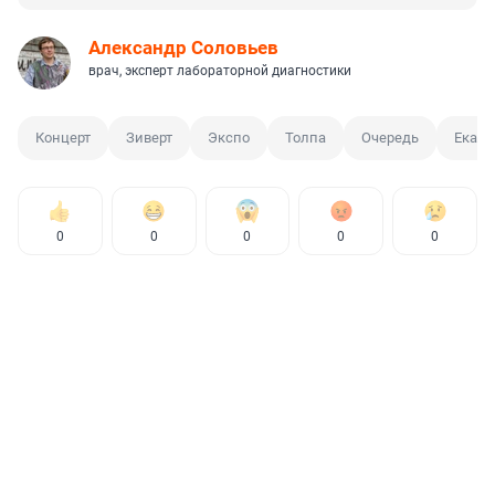
Александр Соловьев
врач, эксперт лабораторной диагностики
Концерт
Зиверт
Экспо
Толпа
Очередь
Екате
0
0
0
0
0