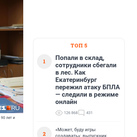
ТОП 5
Попали в склад,
1
сотрудники сбегали
в лес. Как
Екатеринбург
пережил атаку БПЛА
— следили в режиме
онлайн
126 868
431
90 лет и
«Может, буду игры
2
создавать»: выпускник