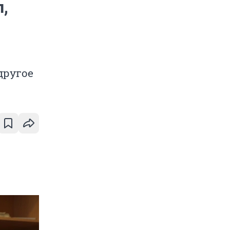
,
другое