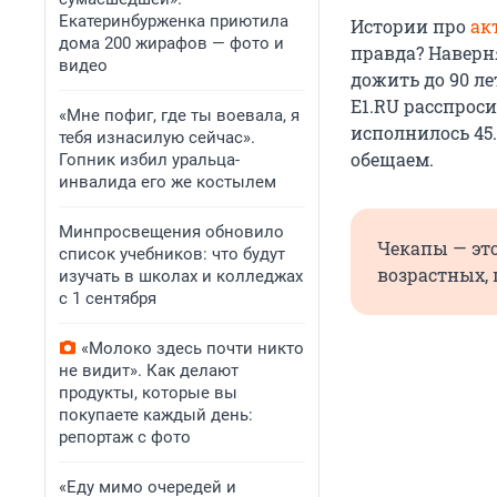
Екатеринбурженка приютила
Истории про
ак
дома 200 жирафов — фото и
правда? Наверня
видео
дожить до 90 ле
E1.RU расспроси
«Мне пофиг, где ты воевала, я
исполнилось 45.
тебя изнасилую сейчас».
обещаем.
Гопник избил уральца-
инвалида его же костылем
Минпросвещения обновило
Чекапы — эт
список учебников: что будут
возрастных, 
изучать в школах и колледжах
с 1 сентября
«Молоко здесь почти никто
не видит». Как делают
продукты, которые вы
покупаете каждый день:
репортаж с фото
«Еду мимо очередей и