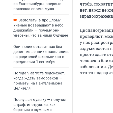
чтобы сократит
из Екатеринбурга впервые
показала своего мужа
нет, народ не х
здравоохранени
Вертолеты в прошлом?
Ученые возвращают в небо
Диспансеризаци
дирижабли — почему они
уверены, что за ними будущее
проверяют, мож
у нас распростр
Один клик оставит вас без
задумывается ни
денег: мошенники нацелились
просто сдать эт
на родителей школьников в
человек в ближ
преддверии 1 сентября
заболевания. Ди
что-то подозри
Погода 9 августа подскажет,
когда ждать заморозков —
приметы на Пантелеймона
Целителя
Послушал музыку — получил
штраф: инструкция, как
бороться с шумными