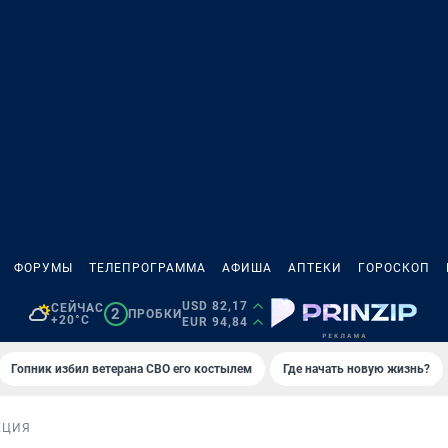
ФОРУМЫ
ТЕЛЕПРОГРАММА
АФИША
АПТЕКИ
ГОРОСКОП
USD 82,17
СЕЙЧАС
2
ПРОБКИ
+20°C
EUR 94,84
Гопник избил ветерана СВО его костылем
Где начать новую жизнь?
КЦИЯ