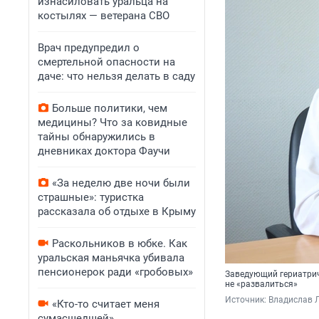
изнасиловать уральца на
костылях — ветерана СВО
Врач предупредил о
смертельной опасности на
даче: что нельзя делать в саду
Больше политики, чем
медицины? Что за ковидные
тайны обнаружились в
дневниках доктора Фаучи
«За неделю две ночи были
страшные»: туристка
рассказала об отдыхе в Крыму
Раскольников в юбке. Как
уральская маньячка убивала
пенсионерок ради «гробовых»
Заведующий гериатрич
не «развалиться»
Источник: 
Владислав Л
«Кто-то считает меня
сумасшедшей».