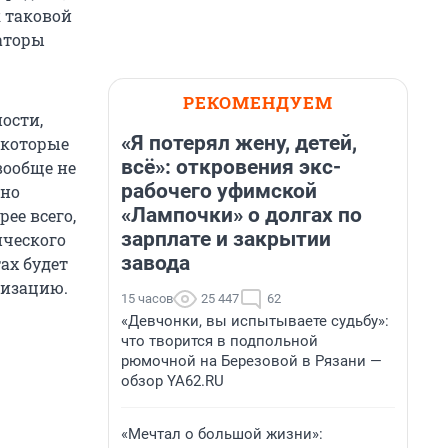
к таковой
заторы
РЕКОМЕНДУЕМ
ости,
«Я потерял жену, детей,
 которые
всё»: откровения экс-
вообще не
рабочего уфимской
жно
«Лампочки» о долгах по
рее всего,
зарплате и закрытии
ического
завода
ах будет
ризацию.
15 часов
25 447
62
«Девчонки, вы испытываете судьбу»:
что творится в подпольной
рюмочной на Березовой в Рязани —
обзор YA62.RU
«Мечтал о большой жизни»: