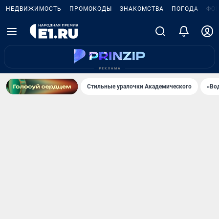
НЕДВИЖИМОСТЬ
ПРОМОКОДЫ
ЗНАКОМСТВА
ПОГОДА
ФО
Стильные уралочки Академического
«Во